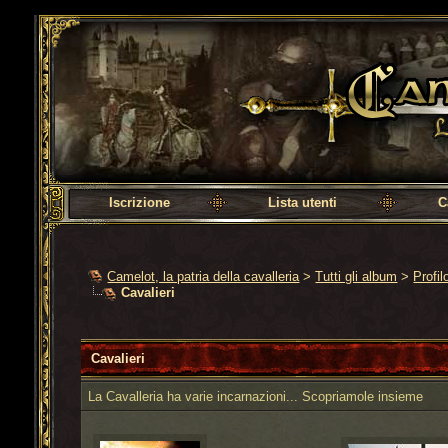
Camelot, la patria della cavalleria
Iscrizione
Lista utenti
C
Camelot, la patria della cavalleria
>
Tutti gli album
>
Profil
Cavalieri
Cavalieri
La Cavalleria ha varie incarnazioni... Scopriamole insieme