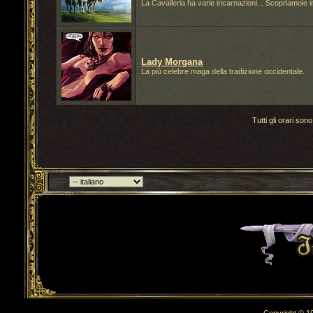
La Cavalleria ha varie incarnazioni... Scopriamole 
Lady Morgana
La più celebre maga della tradizione occidentale.
Tutti gli orari s
Torna indietro