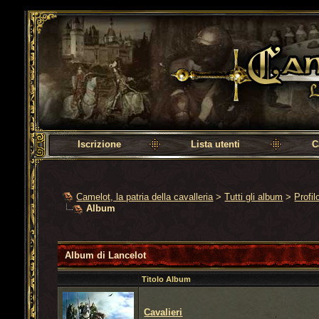
Camelot, la patria della cavalleria
Iscrizione
Lista utenti
C
Camelot, la patria della cavalleria
>
Tutti gli album
>
Profil
Album
Album di Lancelot
Titolo Album
Cavalieri