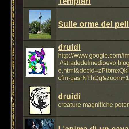
Templari
Sulle orme dei pell
druidi
http://www.google.com/
://stradedelmedioevo.blog
e.html&docid=zPtbmxQ
cfm-gasrNThDg&zoom=
druidi
creature magnifiche poten
L'anima di un cava