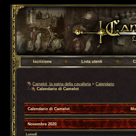
Camelot, la patria della cavalleria
Iscrizione
Lista utenti
C
Camelot, la patria della cavalleria
>
Calendario
Calendario di Camelot
Calendario di Camelot
Mo
Novembre 2020
Lunedì