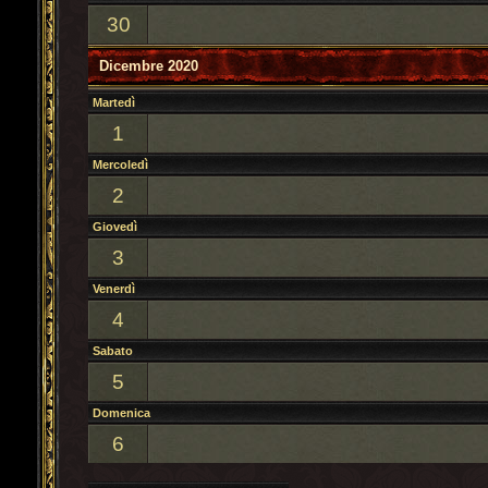
30
Dicembre 2020
Martedì
1
Mercoledì
2
Giovedì
3
Venerdì
4
Sabato
5
Domenica
6