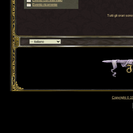
Evento con intervallo
Evento ricorrente
Tutti gli orari s
Torna indietro
Copyright © 19