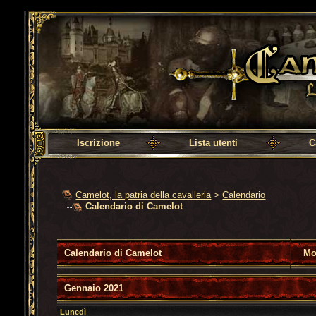
Camelot, la patria della cavalleria
Iscrizione
Lista utenti
C
Camelot, la patria della cavalleria
>
Calendario
Calendario di Camelot
Calendario di Camelot
Mo
Gennaio 2021
Lunedì