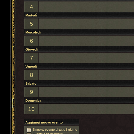
4
Martedì
5
Mercoledì
6
Giovedì
7
Venerdì
8
Sabato
9
Domenica
10
Aggiungi nuovo evento
Singolo, evento di tutto il giorno