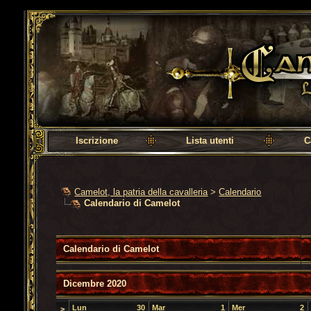
Camelot, la patria della cavalleria
Iscrizione
Lista utenti
C
Camelot, la patria della cavalleria
>
Calendario
Calendario di Camelot
Calendario di Camelot
Dicembre 2020
Lun
30
Mar
1
Mer
2
>