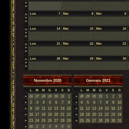
>
>
Lun
7
Mar
8
Mer
9
>
>
>
Lun
14
Mar
15
Mer
16
>
>
>
Lun
21
Mar
22
Mer
23
>
>
>
Lun
28
Mar
29
Mer
30
>
>
>
Novembre 2020
Gennaio 2021
L
M
M
G
V
S
D
L
M
M
G
V
S
D
1
1
2
3
>
26
27
28
29
30
31
>
28
29
30
31
2
3
4
5
6
7
8
4
5
6
7
8
9
10
>
>
9
10
11
12
13
14
15
11
12
13
14
15
16
17
>
>
16
17
18
19
20
21
22
18
19
20
21
22
23
24
>
>
23
24
25
26
27
28
29
25
26
27
28
29
30
31
>
>
30
>
1
2
3
4
5
6