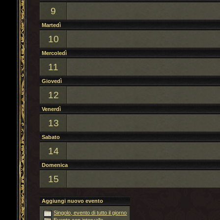
9
Martedì
10
Mercoledì
11
Giovedì
12
Venerdì
13
Sabato
14
Domenica
15
Aggiungi nuovo evento
Singolo, evento di tutto il giorno