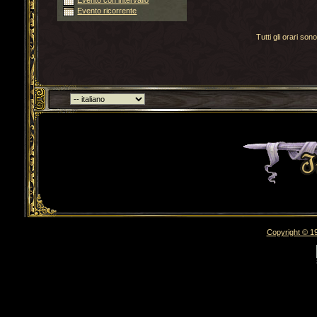
Evento con intervallo
Evento ricorrente
Tutti gli orari s
Torna indietro
Copyright © 19