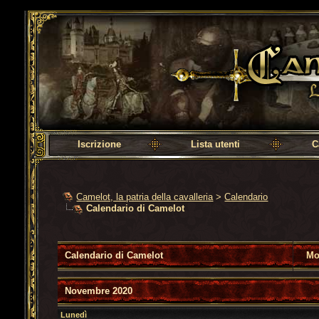
Camelot, la patria della cavalleria
Iscrizione
Lista utenti
C
Camelot, la patria della cavalleria
>
Calendario
Calendario di Camelot
Calendario di Camelot
Mo
Novembre 2020
Lunedì