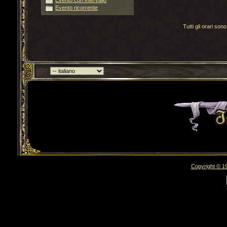
Evento con intervallo
Evento ricorrente
Tutti gli orari s
Torna indietro
Copyright © 19