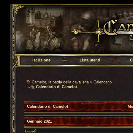
Camelot, la patria della cavalleria
Iscrizione
Lista utenti
C
Camelot, la patria della cavalleria
>
Calendario
Calendario di Camelot
Calendario di Camelot
Mo
Gennaio 2021
Lunedì