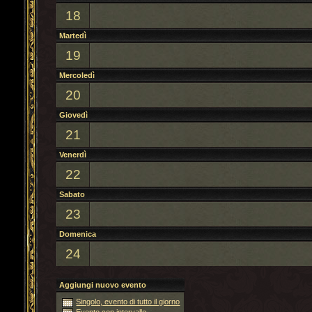
18
Martedì
19
Mercoledì
20
Giovedì
21
Venerdì
22
Sabato
23
Domenica
24
Aggiungi nuovo evento
Singolo, evento di tutto il giorno