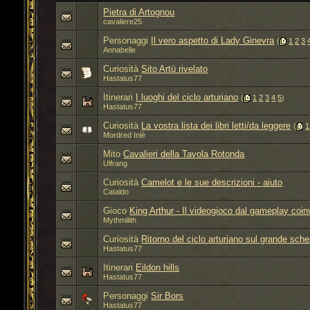
Pietra di Artognou
cavaliere25
Personaggi
Il vero aspetto di Lady Ginevra
‎
(
1
2
3
Annabelle
Curiosità
Sito Artù rivelato
Hastatus77
Itinerari
I luoghi del ciclo arturiano
‎
(
1
2
3
4
5
)
Hastatus77
Curiosità
La vostra lista dei libri letti/da leggere
‎
(
1
Mordred Inlè
Mito
Cavalieri della Tavola Rotonda
Ulfrang
Curiosità
Camelot e le sue descrizioni - aiuto
Cataldo
Gioco
King Arthur - Il videogioco dal gameplay coin
Mythmilith
Curiosità
Ritorno del ciclo arturiano sul grande sch
Hastatus77
Itinerari
Eildon hills
Hastatus77
Personaggi
Sir Bors
Hastatus77