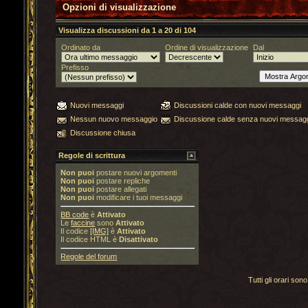
Opzioni di visualizzazione
Visualizza discussioni da 1 a 20 di 104
Ordinato da
Ordine di visualizzazione
Dal
Prefisso
Nuovi messaggi
Discussioni calde con nuovi messaggi
Nessun nuovo messaggio
Discussione calde senza nuovi messag
Discussione chiusa
Regole di scrittura
Non puoi
postare nuovi argomenti
Non puoi
postare repliche
Non puoi
postare allegati
Non puoi
modificare i tuoi messaggi
BB code
è
Attivato
Le
faccine
sono
Attivato
Il codice
[IMG]
è
Attivato
Il codice HTML è
Disattivato
Regole del forum
Tutti gli orari s