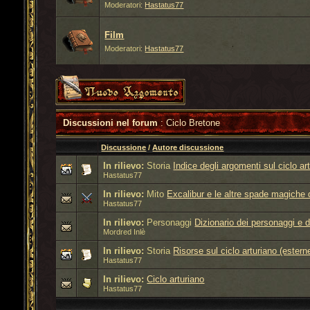
Moderatori:
Hastatus77
Film
Moderatori:
Hastatus77
Discussioni nel forum
: Ciclo Bretone
Discussione
/
Autore discussione
In rilievo:
Storia
Indice degli argomenti sul ciclo art
Hastatus77
In rilievo:
Mito
Excalibur e le altre spade magiche d
Hastatus77
In rilievo:
Personaggi
Dizionario dei personaggi e d
Mordred Inlè
In rilievo:
Storia
Risorse sul ciclo arturiano (estern
Hastatus77
In rilievo:
Ciclo arturiano
Hastatus77