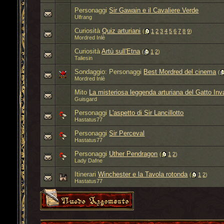
Personaggi
Sir Gawain e il Cavaliere Verde
Ulfrang
Curiosità
Quiz arturiani
‎
(
1
2
3
4
5
6
7
8
9
)
Mordred Inlè
Curiosità
Artù sull'Etna
‎
(
1
2
)
Taliesin
Sondaggio: Personaggi
Best Mordred del cinema
‎
(
Mordred Inlè
Mito
La misteriosa leggenda arturiana del Gatto In
Guisgard
Personaggi
L'aspetto di Sir Lancillotto
Hastatus77
Personaggi
Sir Perceval
Hastatus77
Personaggi
Uther Pendragon
‎
(
1
2
)
Lady Dafne
Itinerari
Winchester e la Tavola rotonda
‎
(
1
2
)
Hastatus77