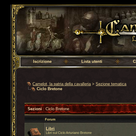
Camelot, la patria della cavalleria
Iscrizione
Lista utenti
C
Camelot, la patria della cavalleria
>
Sezione tematica
Ciclo Bretone
Sezioni
: Ciclo Bretone
Forum
Libri
Libri sul Ciclo Arturiano Bretone