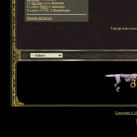
Le
faccine
sono
Attivato
Il codice
[IMG]
è
Attivato
Il codice HTML è
Disattivato
Regole del forum
Tutti gli orari s
Torna indietro
Copyright © 19