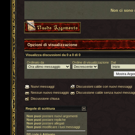
Non ci sono 
Opzioni di visualizzazione
Visualizza discussioni da 0 a 0 di 0
Ordinato da
Ordine di visualizzazione
Dal
Nuovi messaggi
Discussioni calde con nuovi messaggi
Nessun nuovo messaggio
Discussione calde senza nuovi messag
Discussione chiusa
Regole di scrittura
Non puoi
postare nuovi argomenti
Non puoi
postare repliche
Non puoi
postare allegati
Non puoi
modificare i tuoi messaggi
BB code
è
Attivato