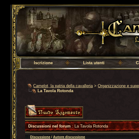
Camelot, la patria della cavalleria
Iscrizione
Lista utenti
C
Camelot, la patria della cavalleria
>
Organizzazione e supp
La Tavola Rotonda
Discussioni nel forum
: La Tavola Rotonda
Discussione
/
Autore discussione