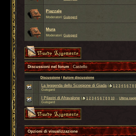
Piazzale
Moderatori:
Guisgard
Mura
Moderatori:
Guisgard
Discussioni nel forum
: Castello
Discussione
/
Autore discussione
La leggenda dello Scorpione di Giada
‎
(
1
2
3
4
5
6
7
8
Guisgard
I Pilastri di Afravalone
‎
(
1
2
3
4
5
6
7
8
9
10
...
Ultima pagi
Guisgard
Opzioni di visualizzazione