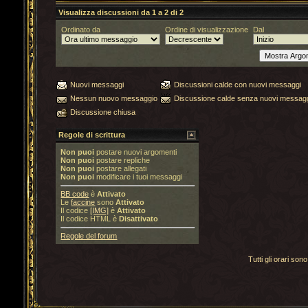
Visualizza discussioni da 1 a 2 di 2
Ordinato da
Ordine di visualizzazione
Dal
Nuovi messaggi
Discussioni calde con nuovi messaggi
Nessun nuovo messaggio
Discussione calde senza nuovi messag
Discussione chiusa
Regole di scrittura
Non puoi
postare nuovi argomenti
Non puoi
postare repliche
Non puoi
postare allegati
Non puoi
modificare i tuoi messaggi
BB code
è
Attivato
Le
faccine
sono
Attivato
Il codice
[IMG]
è
Attivato
Il codice HTML è
Disattivato
Regole del forum
Tutti gli orari s