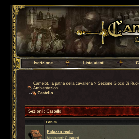
Camelot, la patria della cavalleria
Iscrizione
Lista utenti
C
Camelot, la patria della cavalleria
>
Sezione Gioco Di Ruo
Ambientazioni
Castello
Sezioni
: Castello
Forum
Palazzo reale
Moderatori:
Guisgard