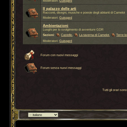
Moderatori:
Guisgard
Il palazzo delle arti
Racconti, disegni, musiche e poesie degli abitanti di Camelot
Moderatori:
Guisgard
Ambientazioni
Luoghi per lo svolgimento di avventure GDR
Sezioni
:
Castello
,
La taverna di Camelot
,
Terre l
Moderatori:
Guisgard
Forum con nuovi messaggi
Forum senza nuovi messaggi
Tutti gli orari s
Torna indietro