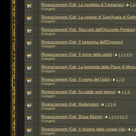
Ringraziamenti (Gdr: La vendetta di Fantamas)
‎
(
1
2
)
Guisgard
Ringraziamenti (Gdr: La vergine di Sant'Agata di Goth
Guisgard
Ringraziementi (Gdr: Racconti dell'Orizzonte Perduto)
Guisgard
Ringraziamenti (Gdr: Il fantasma dell'Elyseum)
Guisgard
Ringraziamenti (Gdr: Il nome della perla)
‎
(
1
2
3
4
5
)
Guisgard
Ringraziamenti (Gdr: La leggenda della Pieve di Mon
Guisgard
Ringraziamenti (Gdr: Il segno del Gufo)
‎
(
1
2
3
)
Guisgard
Ringraziamenti (Gdr: Accadde quel giorno)
‎
(
1
2
3
)
Guisgard
Ringraziamenti (Gdr: Redemptio)
‎
(
1
2
3
4
)
Guisgard
Ringraziamenti (Gdr: Blaue Blume)
‎
(
1
2
3
4
5
6
7
)
Guisgard
Ringraziamenti (Gdr: Il mistero delle cinque Vie)
‎
(
1
Guisgard