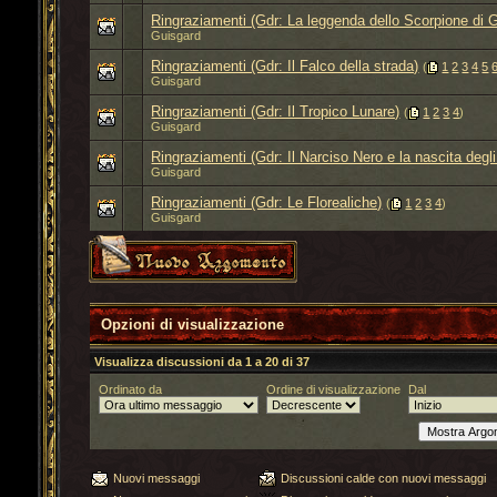
Ringraziamenti (Gdr: La leggenda dello Scorpione di 
Guisgard
Ringraziamenti (Gdr: Il Falco della strada)
‎
(
1
2
3
4
5
Guisgard
Ringraziamenti (Gdr: Il Tropico Lunare)
‎
(
1
2
3
4
)
Guisgard
Ringraziamenti (Gdr: Il Narciso Nero e la nascita degli 
Guisgard
Ringraziamenti (Gdr: Le Florealiche)
‎
(
1
2
3
4
)
Guisgard
Opzioni di visualizzazione
Visualizza discussioni da 1 a 20 di 37
Ordinato da
Ordine di visualizzazione
Dal
Nuovi messaggi
Discussioni calde con nuovi messaggi