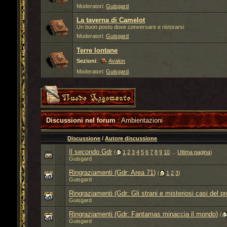
Moderatori:
Guisgard
La taverna di Camelot
Un buon posto dove conversare e ristorarsi
Moderatori:
Guisgard
Terre lontane
Sezioni
:
Avalon
Moderatori:
Guisgard
Discussioni nel forum
: Ambientazioni
Discussione
/
Autore discussione
Il secondo Gdr
‎
(
1
2
3
4
5
6
7
8
9
10
...
Ultima pagina
)
Guisgard
Ringraziamenti (Gdr: Area 71)
‎
(
1
2
3
)
Guisgard
Ringraziamenti (Gdr: Gli strani e misteriosi casi del p
Guisgard
Ringraziamenti (Gdr: Fantamas minaccia il mondo)
‎
(
Guisgard