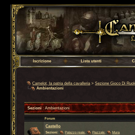
Camelot, la patria della cavalleria
Iscrizione
Lista utenti
C
Camelot, la patria della cavalleria
>
Sezione Gioco Di Ruo
Ambientazioni
Sezioni
: Ambientazioni
Forum
Castello
Sezioni
:
Palazzo reale
,
Piazzale
,
Mura