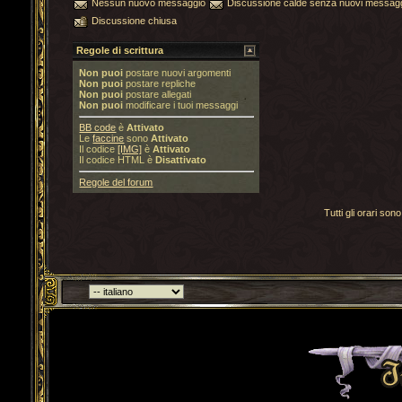
Nessun nuovo messaggio
Discussione calde senza nuovi messag
Discussione chiusa
Regole di scrittura
Non puoi
postare nuovi argomenti
Non puoi
postare repliche
Non puoi
postare allegati
Non puoi
modificare i tuoi messaggi
BB code
è
Attivato
Le
faccine
sono
Attivato
Il codice
[IMG]
è
Attivato
Il codice HTML è
Disattivato
Regole del forum
Tutti gli orari s
Torna indietro