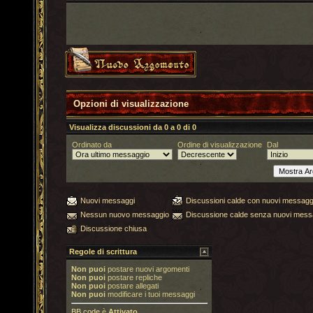
Opzioni di visualizzazione
Visualizza discussioni da 0 a 0 di 0
Ordinato da
Ordine di visualizzazione
Dal
Nuovi messaggi
Discussioni calde con nuovi messagg
Nessun nuovo messaggio
Discussione calde senza nuovi mess
Discussione chiusa
Regole di scrittura
Non puoi
postare nuovi argomenti
Non puoi
postare repliche
Non puoi
postare allegati
Non puoi
modificare i tuoi messaggi
BB code
è
Attivato