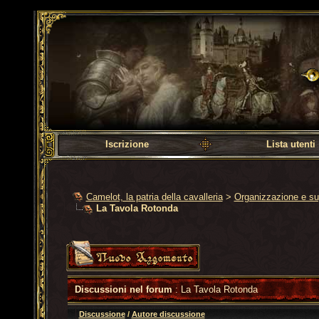
Camelot, la patria dell
Iscrizione
Lista utenti
Camelot, la patria della cavalleria
>
Organizzazione e su
La Tavola Rotonda
Discussioni nel forum
: La Tavola Rotonda
Discussione
/
Autore discussione