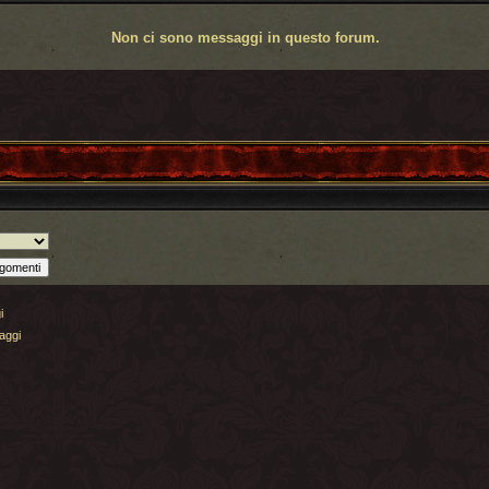
Non ci sono messaggi in questo forum.
i
aggi