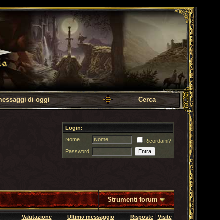
messaggi di oggi
Cerca
Login:
Nome
Ricordami?
Password
Strumenti forum
Valutazione
Ultimo messaggio
Risposte
Visite