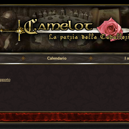
a cavalleria
Calendario
I 
pporto