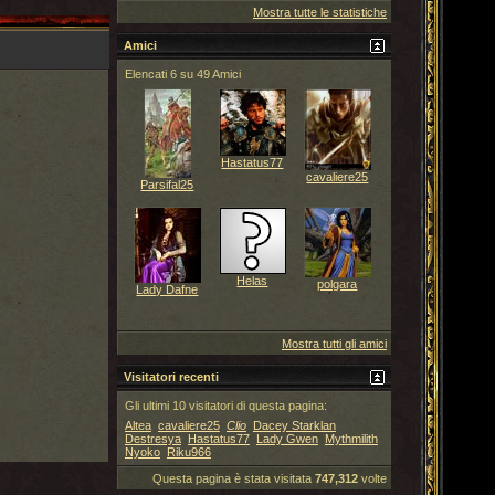
Mostra tutte le statistiche
Amici
Elencati 6 su 49 Amici
Hastatus77
cavaliere25
Parsifal25
Helas
polgara
Lady Dafne
Mostra tutti gli amici
Visitatori recenti
Gli ultimi 10 visitatori di questa pagina:
Altea
cavaliere25
Clio
Dacey Starklan
Destresya
Hastatus77
Lady Gwen
Mythmilith
Nyoko
Riku966
Questa pagina è stata visitata
747,312
volte