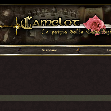
a cavalleria
Calendario
I 