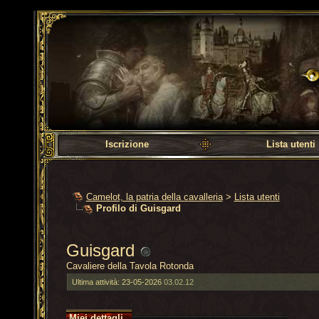
Camelot, la patria dell
Iscrizione
Lista utenti
Camelot, la patria della cavalleria
>
Lista utenti
Profilo di Guisgard
Guisgard
Cavaliere della Tavola Rotonda
Ultima attività:
23-05-2026
03.02.12
Miei dettagli