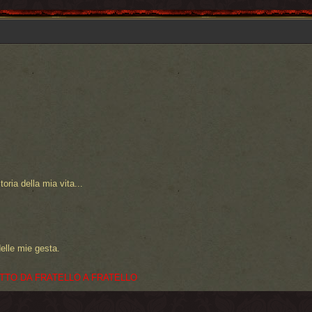
oria della mia vita...
delle mie gesta.
ATTO DA FRATELLO A FRATELLO