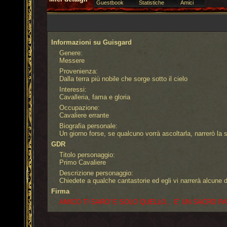
Guestbook
Statistiche
Amici
Informazioni su Guisgard
Genere:
Messere
Provenienza:
Dalla terra più nobile che sorge sotto il cielo
Interessi:
Cavalleria, fama e gloria
Occupazione:
Cavaliere errante
Biografia personale:
Un giorno forse, se qualcuno vorrà ascoltarla, narrerò la st
GDR
Titolo personaggio:
Primo Cavaliere
Descrizione personaggio:
Chiedete a qualche cantastorie ed egli vi narrerà alcune 
Firma
AMICO TI SARO' E SOLO QUELLO... E' UN SACRO P