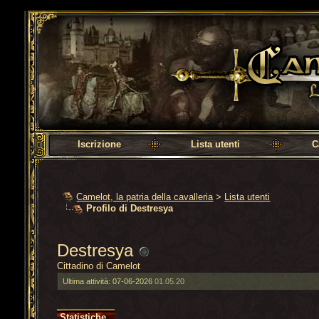
Camelot, la patria della cavalleria
Iscrizione
Lista utenti
C
Camelot, la patria della cavalleria
>
Lista utenti
Profilo di Destresya
Destresya
Cittadino di Camelot
Ultima attività:
07-06-2026
01.05.20
Statistiche