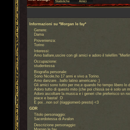
Statistiche
Amici
Informazioni su *Morgan le fay*
Genere:
Dama
Provenienza:
Torino
Interessi:
Amo ballare,uscire con gli amici e adoro il telefilm "Merli
Occupazione:
studentessa
Biografia personale:
Sono Nicole,ho 17 anni e vivo a Torino.
Amo danzare...ballo latino americano ;)
Gli amici sono tutto per me,e quando ho tempo libero l
Adoro tutto di questo mito (che poi chissà se è solo un mi
Adoro ascoltare la musica e i generi che preferisco sn r
piace e basta! :D
E poi...non so! (riaggiornerò presto) <3
GDR
Titolo personaggio:
Sacerdotessa di Avalon
Descrizione personaggio:
Morgan le fay.