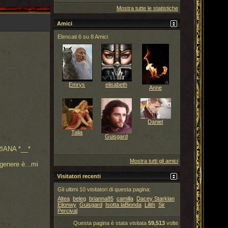
Mostra tutte le statistiche
Amici
Elencati 6 su 8 Amici
Emrys
elisabeth
Anne
Daniel
Talia
Guisgard
RIANA *__*
Mostra tutti gli amici
genere è...mi
Visitatori recenti
Gli ultimi 10 visitatori di questa pagina:
Altea
beleg
brianna85
camilla
Dacey Starklan
Eilonwy
Guisgard
Isotta laBionda
Lilith
Sir
Percival
Questa pagina è stata visitata
59,513
volte