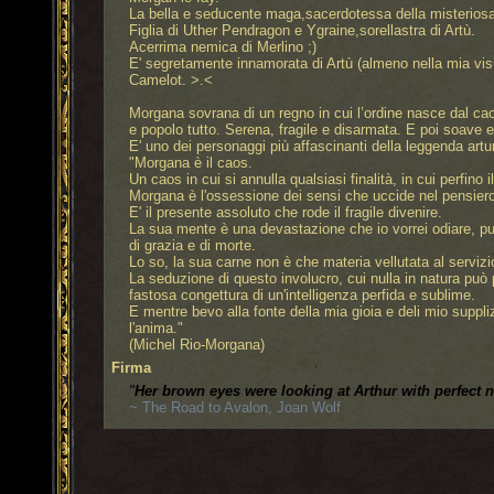
La bella e seducente maga,sacerdotessa della misteriosa 
Figlia di Uther Pendragon e Ygraine,sorellastra di Artù.
Acerrima nemica di Merlino ;)
E' segretamente innamorata di Artù (almeno nella mia visi
Camelot. >.<
Morgana sovrana di un regno in cui l’ordine nasce dal caos
e popolo tutto. Serena, fragile e disarmata. E poi soave e
E' uno dei personaggi più affascinanti della leggenda artur
"Morgana è il caos.
Un caos in cui si annulla qualsiasi finalità, in cui perfino
Morgana è l'ossessione dei sensi che uccide nel pensiero
E' il presente assoluto che rode il fragile divenire.
La sua mente è una devastazione che io vorrei odiare, pu
di grazia e di morte.
Lo so, la sua carne non è che materia vellutata al serv
La seduzione di questo involucro, cui nulla in natura può 
fastosa congettura di un'intelligenza perfida e sublime.
E mentre bevo alla fonte della mia gioia e deli mio supp
l'anima."
(Michel Rio-Morgana)
Firma
‎"
Her brown eyes were looking at Arthur with perfect n
~ The Road to Avalon, Joan Wolf