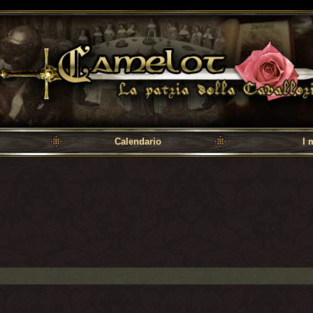
a cavalleria
Calendario
I 