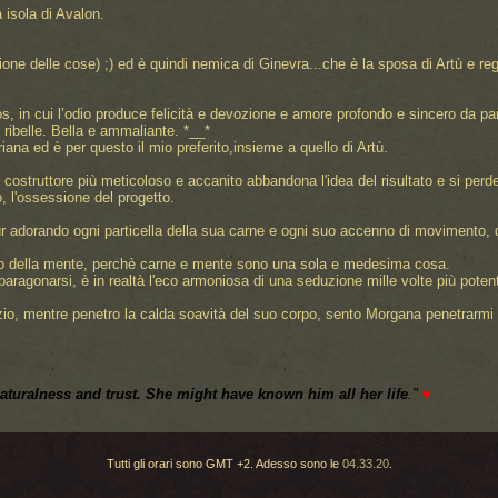
isola di Avalon.
one delle cose) ;) ed è quindi nemica di Ginevra...che è la sposa di Artù e reg
, in cui l’odio produce felicità e devozione e amore profondo e sincero da par
 ribelle. Bella e ammaliante. *__*
iana ed è per questo il mio preferito,insieme a quello di Artù.
 il costruttore più meticoloso e accanito abbandona l'idea del risultato e si perd
, l'ossessione del progetto.
r adorando ogni particella della sua carne e ogni suo accenno di movimento, d
izio della mente, perchè carne e mente sono una sola e medesima cosa.
paragonarsi, è in realtà l'eco armoniosa di una seduzione mille volte più potent
lizio, mentre penetro la calda soavità del suo corpo, sento Morgana penetrarm
aturalness and trust.
She might have known him all her life
."
♥
Tutti gli orari sono GMT +2. Adesso sono le
04.33.20
.