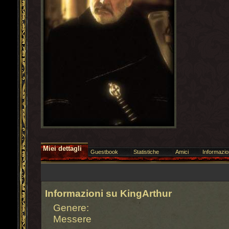
Miei dettagli
Guestbook
Statistiche
Amici
Informazion
Informazioni su KingArthur
Genere:
Messere