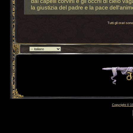
dai capelli corvini e gli occhi di cielo v
la giustizia del padre e la pace dell'anim
Tutti gli orari s
Torna indietro
Copyright © 19