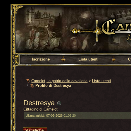
Camelot, la patria della cavalleria
Iscrizione
Lista utenti
C
Camelot, la patria della cavalleria
>
Lista utenti
Profilo di Destresya
Destresya
Cittadino di Camelot
Ultima attività:
07-06-2026
01.05.20
Statistiche