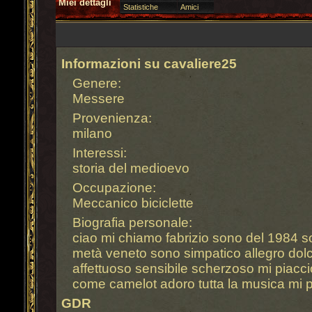
Miei dettagli
Statistiche
Amici
Informazioni su cavaliere25
Genere:
Messere
Provenienza:
milano
Interessi:
storia del medioevo
Occupazione:
Meccanico biciclette
Biografia personale:
ciao mi chiamo fabrizio sono del 1984 s
metà veneto sono simpatico allegro dol
affettuoso sensibile scherzoso mi piacci
come camelot adoro tutta la musica mi pi
GDR