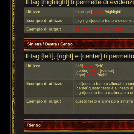
Il tag [highlight] ti permette di evidenzi
Utilizzo
[highlight]
valore
[/highlight]
Esempio di utilizzo
[highlight]questo testo è evidenzia
Esempio di output
questo testo è evidenziato
Sinistra / Destra / Centro
Il tag [left], [right] e [center] ti perme
Utilizzo
[left]
valore
[/left]
[center]
valore
[/center]
[right]
valore
[/right]
Esempio di utilizzo
[left]questo testo è allineato a sini
[center]questo testo è allineato al
[right]questo testo è allineato a de
Esempio di output
questo testo è allineato a sinistra
Rientro