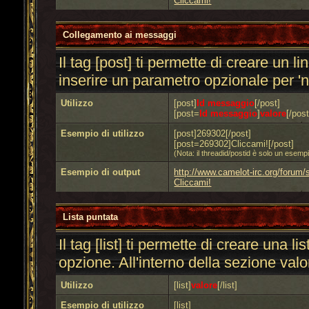
Cliccami!
Collegamento ai messaggi
Il tag [post] ti permette di creare un 
inserire un parametro opzionale per 'no
Utilizzo
[post]
Id messaggio
[/post]
[post=
Id messaggio
]
valore
[/post
Esempio di utilizzo
[post]269302[/post]
[post=269302]Cliccami![/post]
(Nota: il threadid/postid è solo un esem
Esempio di output
http://www.camelot-irc.org/foru
Cliccami!
Lista puntata
Il tag [list] ti permette di creare una
opzione. All'interno della sezione valo
Utilizzo
[list]
valore
[/list]
Esempio di utilizzo
[list]