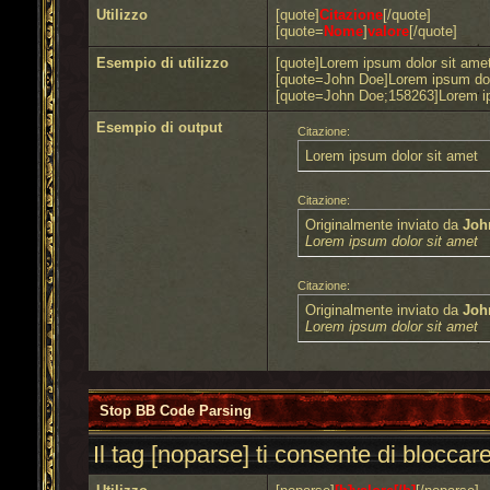
Utilizzo
[quote]
Citazione
[/quote]
[quote=
Nome
]
valore
[/quote]
Esempio di utilizzo
[quote]Lorem ipsum dolor sit amet
[quote=John Doe]Lorem ipsum dolo
[quote=John Doe;158263]Lorem ip
Esempio di output
Citazione:
Lorem ipsum dolor sit amet
Citazione:
Originalmente inviato da
Joh
Lorem ipsum dolor sit amet
Citazione:
Originalmente inviato da
Joh
Lorem ipsum dolor sit amet
Stop BB Code Parsing
Il tag [noparse] ti consente di bloccar