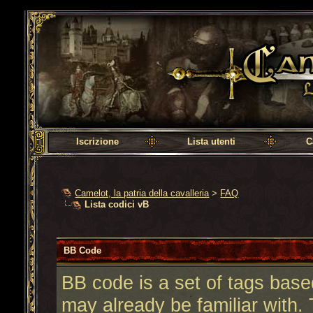
Camelot, la patria della cavalleria
Iscrizione
Lista utenti
C
Camelot, la patria della cavalleria
>
FAQ
Lista codici vB
BB Code
BB code is a set of tags bas
may already be familiar with.