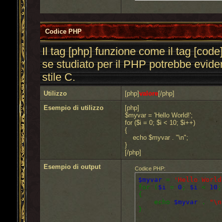
Codice PHP
Il tag [php] funzione come il tag [co
se studiato per il PHP potrebbe eviden
stile C.
Utilizzo
[php]
valore
[/php]
Esempio di utilizzo
[php]
$myvar = 'Hello World!';
for ($
i = 0; $i < 10; $i++)
{
echo $myvar . "\n";
}
[/php]
Esempio di output
Codice PHP:
$myvar
=
'Hello World
for (
$i
=
0
;
$i
<
10
{
echo
$myvar
.
"\n
}