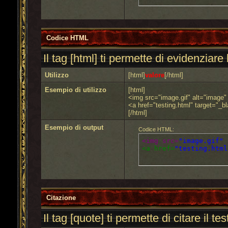
Codice HTML
Il tag [html] ti permette di evidenziar
Utilizzo
[html]
valore
[/html]
Esempio di utilizzo
[html]
<img src="image.gif" alt="image"
<a href="testing.html" target="_
[/html]
Esempio di output
Codice HTML:
<img src=
"image.gif"
 
<a href=
"testing.html
Citazione
Il tag [quote] ti permette di citare il te