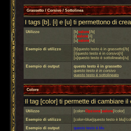
Grassetto / Corsivo / Sottolinea
I tags [b], [i] e [u] ti permettono di cr
Utilizzo
[b]
valore
[/b]
[i]
valore
[/i]
[u]
valore
[/u]
Esempio di utilizzo
[b]questo testo è in grassetto[/b]
[i]questo testo è in corsivo[/i]
[u]questo testo è sottolineato[/u]
Esempio di output
questo testo è in grassetto
questo testo è in corsivo
questo testo è sottolineato
Colore
Il tag [color] ti permette di cambiare il
Utilizzo
[color=
Opzione
]
valore
[/color]
Esempio di utilizzo
[color=blue]questo testo è blu[/col
Esempio di output
questo testo è blu