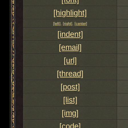
[highlight]
[left]
,
[right]
,
[center]
[indent]
[email]
[url]
[thread]
[post]
[list]
[img]
[code]