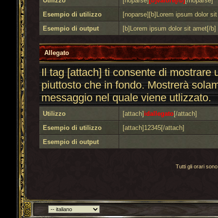
Utilizzo
[noparse]
[b]valore[/b]
[/noparse]
Esempio di utilizzo
[noparse][b]Lorem ipsum dolor sit
Esempio di output
[b]Lorem ipsum dolor sit amet[/b]
Allegato
Il tag [attach] ti consente di mostrare
piuttosto che in fondo. Mostrerà solam
messaggio nel quale viene utlizzato.
Utilizzo
[attach]
idallegato
[/attach]
Esempio di utilizzo
[attach]12345[/attach]
Esempio di output
Tutti gli orari s
Torna indietro