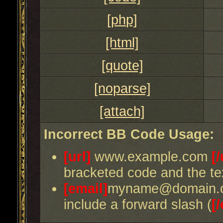
[php]
[html]
[quote]
[noparse]
[attach]
Incorrect BB Code Usage:
[url]
www.example.com
[/
bracketed code and the tex
[email]
myname@domain.
include a forward slash (
[