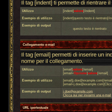
Il tag [indent] ti permette di rientrare il
Utilizzo
[indent]
valore
[/indent]
Esempio di utilizzo
[indent]questo testo è rientrato[/i
Esempio di output
questo testo è rientrato
Collegamento e-mail
Il tag [email] permetti di inserire un in
nome per il collegamento.
Utilizzo
[email]
valore
[/email]
[email=
Opzione
]
valore
[/email]
Esempio di utilizzo
[email]j.doe@example.com[/email
[email=j.doe@example.com]Clicca 
Esempio di output
j.doe@example.com
Clicca qui per inviarmi una e-mail
URL ipertestuale