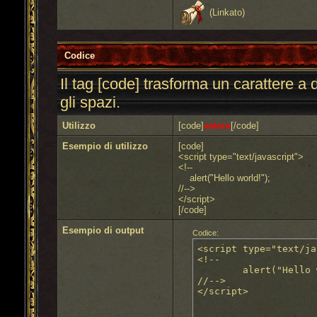
(Linkato)
Codice
Il tag [code] trasforma un carattere a
gli spazi.
Utilizzo
[code]
valore
[/code]
Esempio di utilizzo
[code]
<script type="text/javascript">
<!--
alert("Hello world!");
//-->
</script>
[/code]
Esempio di output
Codice:
<script type="text/ja
<!--

	alert("Hello world!");

//-->

</script>