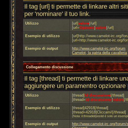
Il tag [url] ti permette di linkare altri 
per 'nominare' il tuo link.
Utilizzo
[url]
valore
[/url]
[url=
Opzione
]
valore
[/url]
Esempio di utilizzo
[url]http://www.camelot-irc.org/for
[url=http://www.camelot-irc.org/for
Esempio di output
http://www.camelot-irc.org/forum
Camelot, la patria della cavalleria
Collegamento discussione
Il tag [thread] ti permette di linkare u
aggiungere un paramentro opzionare pe
Utilizzo
[thread]
Id discussione
[/thread]
[thread=
Id discussione
]
valore
[/
Esempio di utilizzo
[thread]42918[/thread]
[thread=42918]Cliccami![/thread]
(Nota: il threadid/postid è solo un esem
Esempio di output
http://www.camelot-irc.org/forum