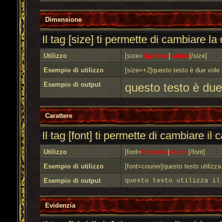
Dimensione
Il tag [size] ti permette di cambiare l
Utilizzo
[size=
Opzione
]
valore
[/size]
Esempio di utilizzo
[size=+2]questo testo è due vole 
Esempio di output
questo testo è due
Carattere
Il tag [font] ti permette di cambiare il 
Utilizzo
[font=
Opzione
]
valore
[/font]
Esempio di utilizzo
[font=courier]questo testo utilizza 
Esempio di output
questo testo utilizza il
Evidenzia