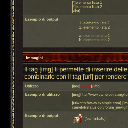
[*]elemento lista 1
[*]elemento lista 2
[/list]
Esempio di output
elemento lista 1
elemento lista 2
elemento lista 1
elemento lista 2
Immagini
Il tag [img] ti permette di inserire de
combinarlo con il tag [url] per render
Utilizzo
[img]
valore
[/img]
Esempio di utilizzo
[img]http://www.camelot-irc.org/f
[url=http://www.example.com] [im
camelot/statusicon/forum_new.gif[/
Esempio di output
(Non linkato)