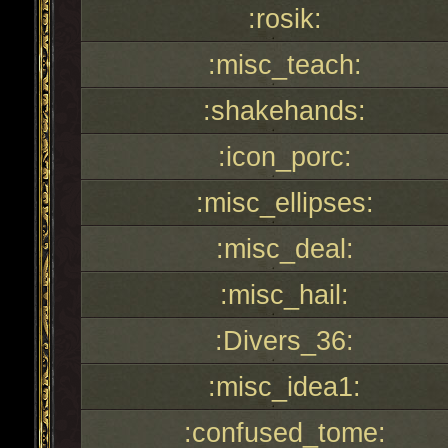
:rosik:
:misc_teach:
:shakehands:
:icon_porc:
:misc_ellipses:
:misc_deal:
:misc_hail:
:Divers_36:
:misc_idea1:
:confused_tome: