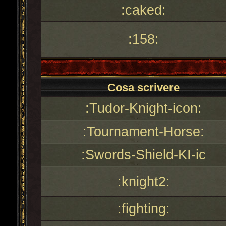
:caked:
:158:
Cosa scrivere
:Tudor-Knight-icon:
:Tournament-Horse:
:Swords-Shield-KI-ic
:knight2:
:fighting: