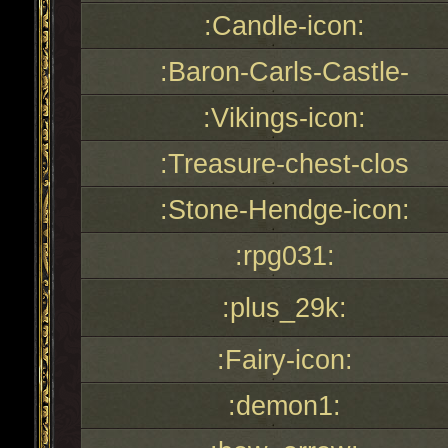
:Candle-icon:
:Baron-Carls-Castle-
:Vikings-icon:
:Treasure-chest-clos
:Stone-Hendge-icon:
:rpg031:
:plus_29k:
:Fairy-icon:
:demon1: