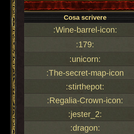
Cosa scrivere
:Wine-barrel-icon:
:179:
:unicorn:
:The-secret-map-icon
:stirthepot:
:Regalia-Crown-icon:
:jester_2:
:dragon: