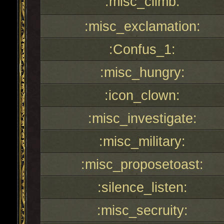
:misc_climb:
:misc_exclamation:
:Confus_1:
:misc_hungry:
:icon_clown:
:misc_investigate:
:misc_military:
:misc_proposetoast:
:silence_listen:
:misc_secruity: