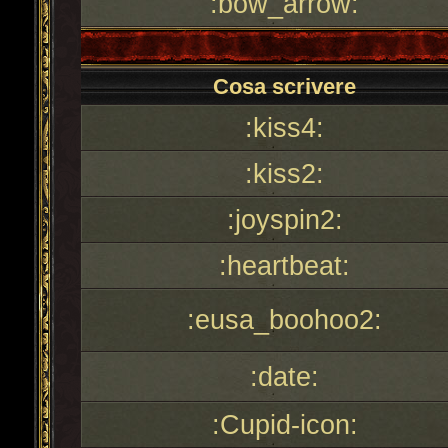
:bow_arrow:
Cosa scrivere
:kiss4:
:kiss2:
:joyspin2:
:heartbeat:
:eusa_boohoo2:
:date:
:Cupid-icon: