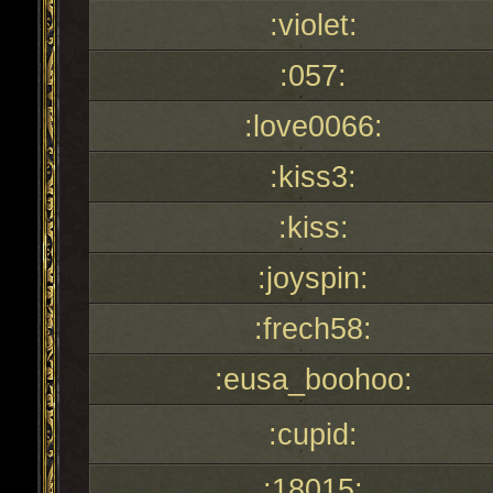
:violet:
:057:
:love0066:
:kiss3:
:kiss:
:joyspin:
:frech58:
:eusa_boohoo:
:cupid:
:18015: