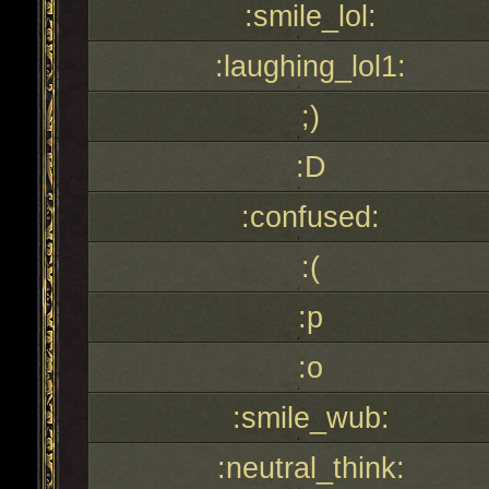
:smile_lol:
:laughing_lol1:
;)
:D
:confused:
:(
:p
:o
:smile_wub:
:neutral_think: