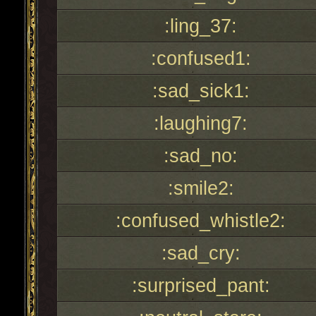
:ling_37:
:confused1:
:sad_sick1:
:laughing7:
:sad_no:
:smile2:
:confused_whistle2:
:sad_cry:
:surprised_pant: