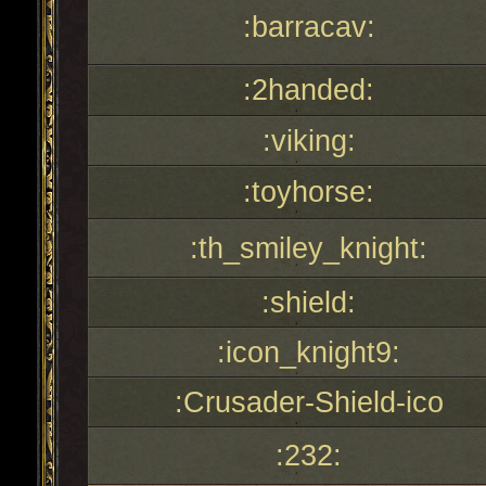
:barracav:
:2handed:
:viking:
:toyhorse:
:th_smiley_knight:
:shield:
:icon_knight9:
:Crusader-Shield-ico
:232: