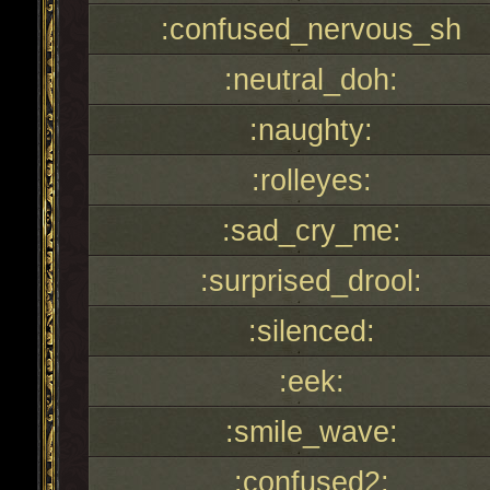
:confused_nervous_sh
:neutral_doh:
:naughty:
:rolleyes:
:sad_cry_me:
:surprised_drool:
:silenced:
:eek:
:smile_wave:
:confused2: