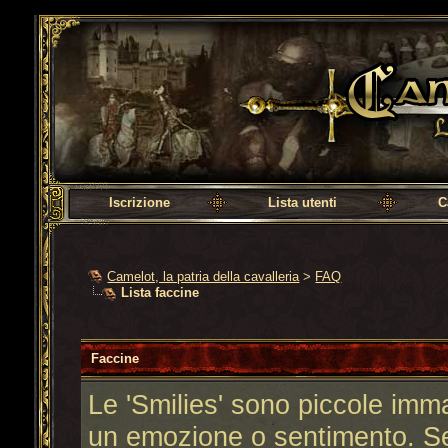
Camelot, la patria della cavalleria
Iscrizione
Lista utenti
C
Camelot, la patria della cavalleria
>
FAQ
Lista faccine
Faccine
Le 'Smilies' sono piccole imm
un emozione o sentimento. Se 