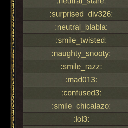
:neutral_stare:
:surprised_div326:
:neutral_blabla:
:smile_twisted:
:naughty_snooty:
:smile_razz:
:mad013:
:confused3:
:smile_chicalazo:
:lol3: