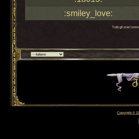
:smiley_love:
Tutti gli orari s
Torna indietro
Copyright © 19