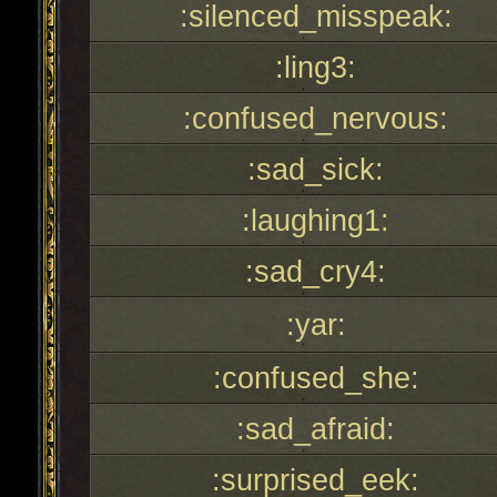
:silenced_misspeak:
:ling3:
:confused_nervous:
:sad_sick:
:laughing1:
:sad_cry4:
:yar:
:confused_she:
:sad_afraid:
:surprised_eek: