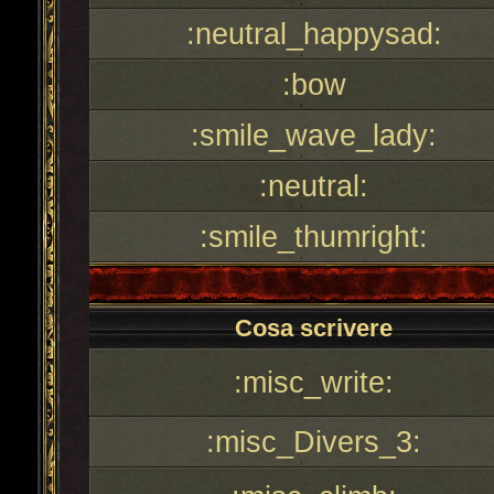
:neutral_happysad:
:bow
:smile_wave_lady:
:neutral:
:smile_thumright:
Cosa scrivere
:misc_write:
:misc_Divers_3: