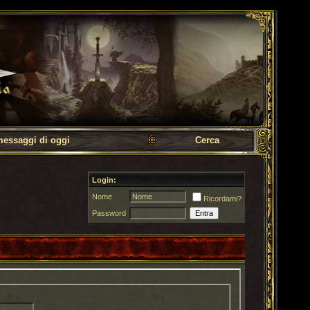
messaggi di oggi
Cerca
Login:
Nome
Ricordami?
Password