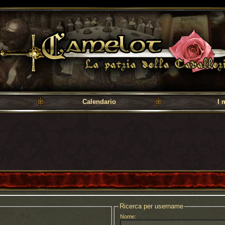
a cavalleria
Calendario
I 
Ricerca per username
Nome: