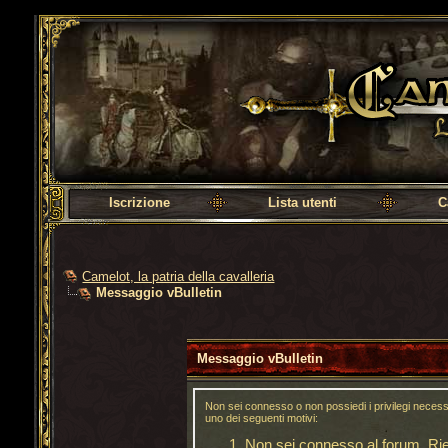
Camelot, la patria della cavalleria
Iscrizione
Lista utenti
C
Camelot, la patria della cavalleria
Messaggio vBulletin
Messaggio vBulletin
Non sei connesso o non possiedi i privilegi neces
uno dei seguenti motivi:
Non sei connesso al forum. Riem