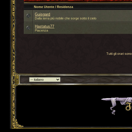
Nome Utente / Residenza
Guisgard
Dalla terra più nobile che sorge sotto il cielo
Hastatus77
Piacenza
Tutti gli orari s
Torna indietro