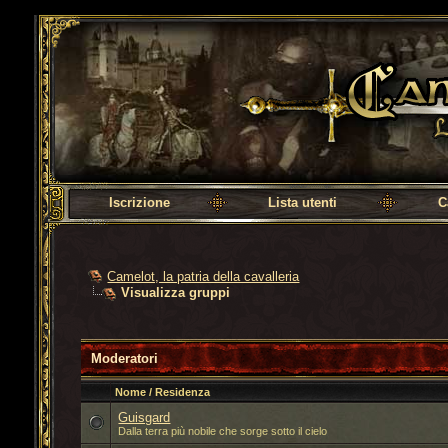
Camelot, la patria della cavalleria
Iscrizione
Lista utenti
C
Camelot, la patria della cavalleria
Visualizza gruppi
Moderatori
Nome / Residenza
Guisgard
Dalla terra più nobile che sorge sotto il cielo