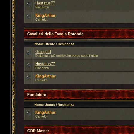
Hastatus77
Piacenza
KingArthur
Camelot
Cavalieri della Tavola Rotonda
Nome Utente / Residenza
Guisgard
Dalla terra più nobile che sorge sotto il cielo
Hastatus77
Piacenza
KingArthur
Camelot
Fondatore
Nome Utente / Residenza
KingArthur
Camelot
GDR Master