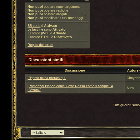
Non puoi
postare nuovi argomenti
Non puoi
postare repliche
Non puoi
postare allegati
Non puoi
modificare i tuoi messaggi
BB code
è
Attivato
Le
faccine
sono
Attivato
Il codice
[IMG]
è
Attivato
Il codice HTML è
Disattivato
Regole del forum
Discussioni simili
Discussione
Autore 
L'ignoto mi ha portato qui.
Cheyen
[Romanzo] Bianca come il latte Rossa come il sangue (A
Aura
d'Avenia)
Tutti gli orari s
Torna indietro