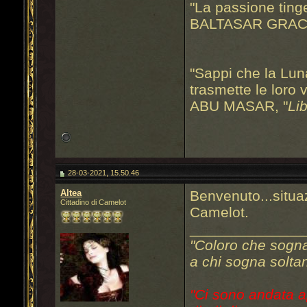
"La passione tinge
BALTASAR GRAC
"Sappi che la Luna
trasmette le loro v
ABU MASAR, "
Li
28-03-2021, 15.50.46
Altea
Benvenuto...situa
Cittadino di Camelot
Camelot.
______________
"Coloro che sogn
a chi sogna soltan
"Ci sono andata a