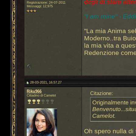
dirgli di stare atte
Registrazione: 24-07-2011
Messaggi: 12,975
"I am mine" - Edd
"La mia Anima sel
Moderno..tra Bui
la mia vita a que
Redenzione come 
28-03-2021, 16.57.27
Riku966
Citazione:
Cittadino di Camelot
Originalmente in
Benvenuto...situ
Camelot.
Oh spero nulla di