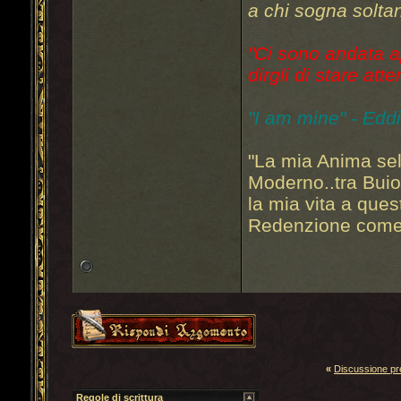
a chi sogna soltan
"Ci sono andata a
dirgli di stare atte
"I am mine" - Edd
"La mia Anima sel
Moderno..tra Bui
la mia vita a que
Redenzione come 
«
Discussione p
Regole di scrittura