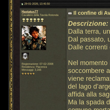
29-01-2026, 13.40.50
Hastatus77
Il confine di A
Cavaliere della Tavola Rotonda
Descrizione:
Dalla terra, u
Dal passato, 
Dalle correnti
Nel momento i
Registrazione: 07-02-2008
Residenza: Piacenza
soccombere all
Messaggi: 3,166
viene reclamat
del lago d’arg
affida alla sa
Ma la spada d
comune mortal