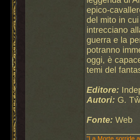
epico-cavalle
del mito in cui
intrecciano all
guerra e la pe
potranno imme
oggi, è capace
temi del fanta
Editore:
Indep
Autori:
G. Tŵr
Fonte:
Web
___________
"La Morte sorride a