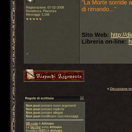
"La Morte sorride a
Registrazione: 07-02-2008
di rimando..."
Residenza: Piacenza
Messaggi: 3,166
Sito Web:
http://d
Libreria on-line:
h
«
Discussione p
Regole di scrittura
Non puoi
postare nuovi argomenti
Non puoi
postare repliche
Non puoi
postare allegati
Non puoi
modificare i tuoi messaggi
BB code
è
Attivato
Le
faccine
sono
Attivato
Il codice
[IMG]
è
Attivato