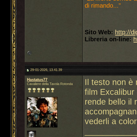
di rimando..."
Sito Web:
http://d
Libreria on-line:
h
29-01-2026, 13.41.39
Hastatus77
Il testo non è 
Cavaliere della Tavola Rotonda
film Excalibur
rende bello il
accompagnano 
vederli a color
___________