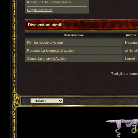
Il codice HTML è
Disattivato
Regole del forum
Discussioni simili
Discussione
Autore
Film
Le nebbie di Avalon
Hastatu
Racconti
La leggenda di avalon
sir-lancil
Saggio
Le chiavi di Avalon
llamrei
Tutti gli orari s
Torna indietro