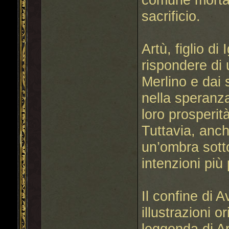
sacrificio.
Artù, figlio d
rispondere di 
Merlino e dai 
nella speranza
loro prosperit
Tuttavia, anch
un’ombra sotto
intenzioni pi
Il confine di 
illustrazioni o
leggenda di Art