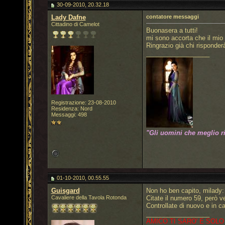
30-09-2010, 20.32.18
Lady Dafne
contatore messaggi
Cittadino di Camelot
Buonasera a tutti!
mi sono accorta che il mio
Ringrazio già chi risponder
__________________
Registrazione: 23-08-2010
Residenza: Nord
Messaggi: 498
"Gli uomini che meglio r
01-10-2010, 00.55.55
Guisgard
Non ho ben capito, milady: 
Cavaliere della Tavola Rotonda
Citate il numero 59, però v
Controllate di nuovo e in c
__________________
AMICO TI SARO' E SOLO