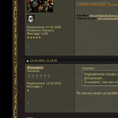
__________________
"La Morte sorride a tutti... Un uom
Sito Web:
http://digilander.libero
Libreria on-line:
http://www.anobi
Registrazione: 07-02-2008
Residenza: Piacenza
Messaggi: 3,166
13-10-2016, 21.15.42
dinosauro
Citazione:
Viandante
Originalmente inviato
@mariasam
Scusatemi, ma non co
Registrazione: 13-10-2016
Messaggi: 1
Ho ancora avuto un problem