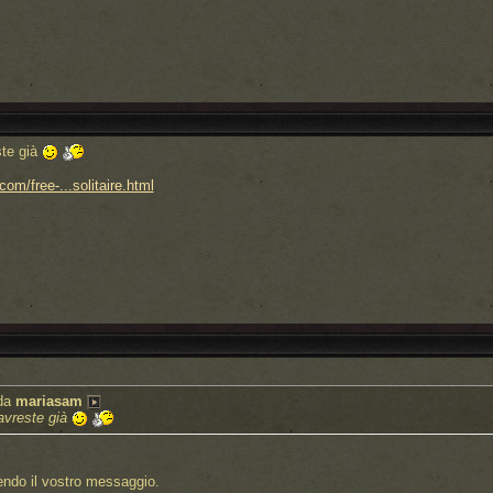
ste già
om/free-...solitaire.html
 da
mariasam
 avreste già
do il vostro messaggio.