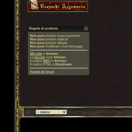
Regole di scrittura
Non puoi
postare nuovi argomenti
Non puoi
postare repliche
Non puoi
postare allegati
Non puoi
modificare i tuoi messaggi
BB code
è
Attivato
Le
faccine
sono
Attivato
Il codice
[IMG]
è
Attivato
Il codice HTML è
Disattivato
Regole del forum