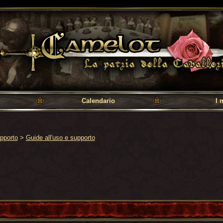
a cavalleria
Calendario
I 
pporto
>
Guide all'uso e supporto