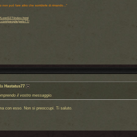
o non può fare altro che sorriderle di rimando..."
.it/LoreG27/index.html
i.com/people/gelo77/
 da
Hastatus77
mprendo il vostro messaggio.
a con esso. Non si preoccupi. Ti saluto.