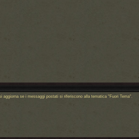
i aggiorna se i messaggi postati si riferiscono alla tematica "Fuori Tema".