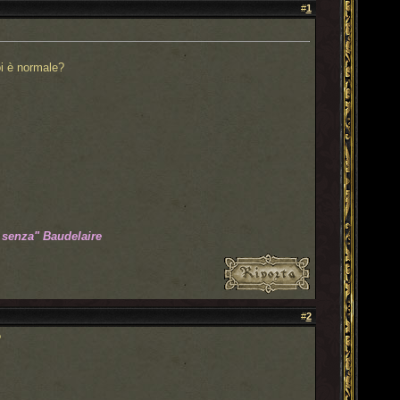
#
1
oi è normale?
 senza" Baudelaire
#
2
?