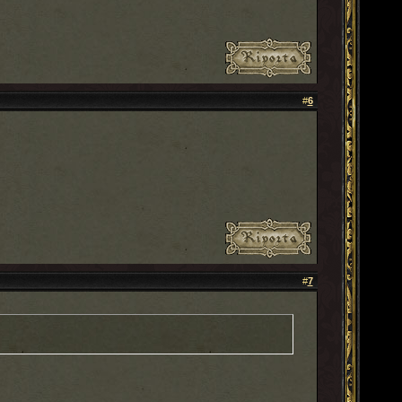
#
6
#
7