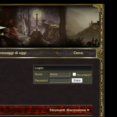
messaggi di oggi
Cerca
Login:
Nome
Ricordami?
Password
Strumenti discussione