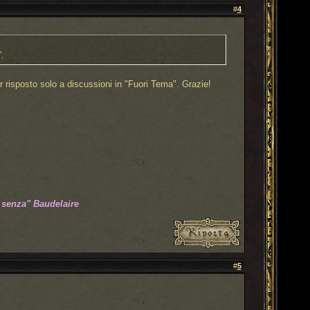
#
4
.
 risposto solo a discussioni in "Fuori Tema". Grazie!
 senza" Baudelaire
#
5