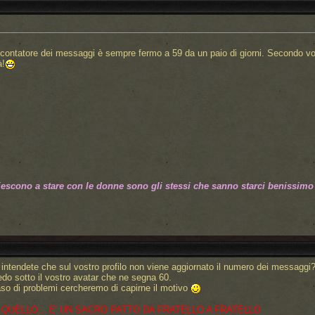
 contatore dei messaggi è sempre fermo a 59 da un paio di giorni. Secondo v
à!
iescono a stare con le donne sono gli stessi che sanno starci benissimo
intendete che sul vostro profilo non viene aggiornato il numero dei messaggi
edo sotto il vostro avatar che ne segna 60.
aso di problemi cercheremo di capirne il motivo
 QUELLO... E' UN SACRO PATTO DA FRATELLO A FRATELLO