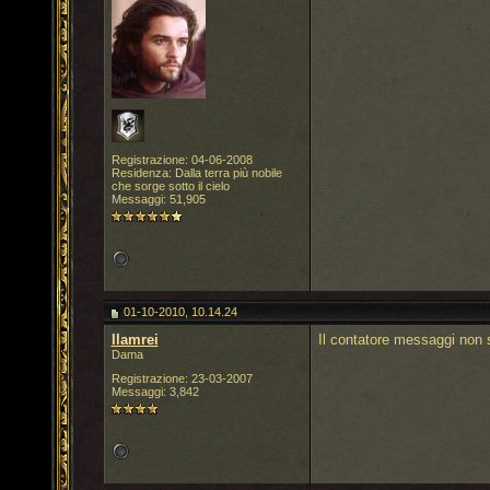
Registrazione: 04-06-2008
Residenza: Dalla terra più nobile
che sorge sotto il cielo
Messaggi: 51,905
01-10-2010, 10.14.24
llamrei
Il contatore messaggi non s
Dama
Registrazione: 23-03-2007
Messaggi: 3,842