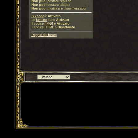
Non puoi
postare repliche
Non puoi
postare allegati
Non puoi
modificare i tuoi messaggi
BB code
è
Attivato
Le
faccine
sono
Attivato
Il codice
[IMG]
è
Attivato
Il codice HTML è
Disattivato
Regole del forum