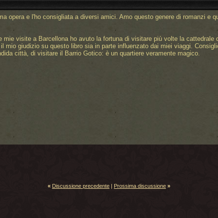
ma opera e l'ho consigliata a diversi amici. Amo questo genere di romanzi e qu
le mie visite a Barcellona ho avuto la fortuna di visitare più volte la cattedr
 mio giudizio su questo libro sia in parte influenzato dai miei viaggi. Consiglio
ida città, di visitare il Barrio Gotico: è un quartiere veramente magico.
«
Discussione precedente
|
Prossima discussione
»