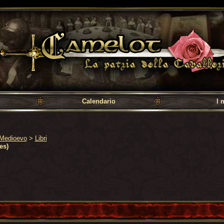
a cavalleria
Calendario
I 
Medioevo
>
Libri
es)