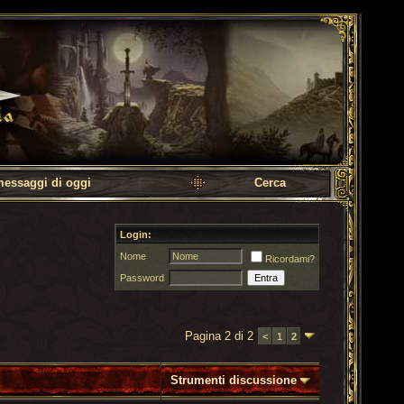
messaggi di oggi
Cerca
Login:
Nome
Ricordami?
Password
Pagina 2 di 2
<
1
2
Strumenti discussione