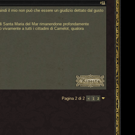
#
11
indi il mio non può che essere un giudizio dettato dal gusto
ale di Santa Maria del Mar rimanendone profondamente
 vivamente a tutti i cittadini di Camelot, qualora
Pagina 2 di 2
<
1
2