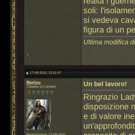
realtà i guerr
soli: l'isolam
si vedeva cav
figura di un p
Ultima modifica di
17-08-2010, 23.52.47
Merlino
Un bel lavoro!
Cittadino di Camelot
Ringrazio Lad
disposizione n
e di valore in
un'approfondi
Registrazione: 17-08-2010