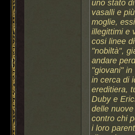
uno stato di
vasalli e più
moglie, essi
illegittimi 
cosi linee d
"nobiltà", g
andare perd
"giovani" in
in cerca di i
ereditiera, 
Duby e Erich
delle nuove 
contro chi p
i loro paren