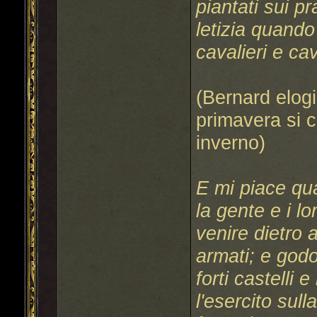
piantati sui p
letizia quand
cavalieri e cav
(Bernard elogi
primavera si 
inverno)
E mi piace qua
la gente e i l
venire dietro 
armati; e god
forti castelli 
l'esercito sull