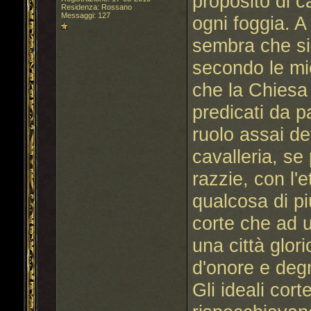
proposito di ca
Residenza: Rossano
Messaggi: 127
ogni foggia. 
sembra che sia
secondo le mi
che la Chiesa 
predicati da 
ruolo assai det
cavalleria, se
razzie, con l'
qualcosa di pi
corte che ad u
una città glo
d'onore e degn
Gli ideali cort