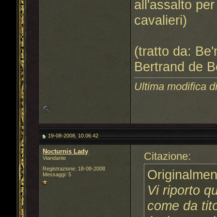
all'assalto pe
cavalieri)
(tratto da: Be
Bertrand de B
Ultima modifica d
19-08-2008, 10.06.42
Nocturnis Lady
Citazione:
Viandante
Registrazione: 18-08-2008
Originalmen
Messaggi: 5
Vi riporto q
come da tito