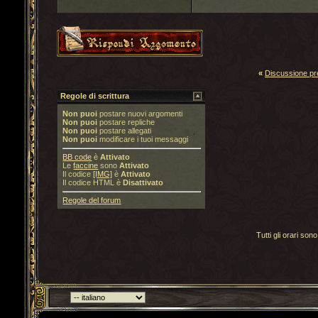
«
Discussione p
Regole di scrittura
Non puoi
postare nuovi argomenti
Non puoi
postare repliche
Non puoi
postare allegati
Non puoi
modificare i tuoi messaggi
BB code
è
Attivato
Le
faccine
sono
Attivato
Il codice
[IMG]
è
Attivato
Il codice HTML è
Disattivato
Regole del forum
Tutti gli orari s
Torna indietro