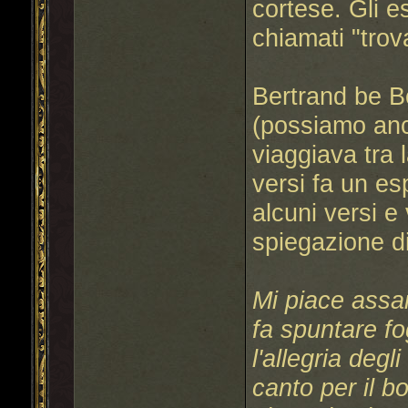
cortese. Gli e
chiamati "trova
Bertrand be B
(possiamo anc
viaggiava tra l
versi fa un esp
alcuni versi 
spiegazione di
Mi piace assai
fa spuntare fo
l'allegria degl
canto per il 