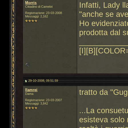
Morris
Infatti, Lady 
Cittadino di Camelot
"anche se ave
Registrazione: 23-03-2008
Messaggi: 2,162
Ho evidenziat
prodotta dal s
___________
[I][B][COLOR=
29-10-2008, 09.51.59
llamrei
tratto da "Gug
Dama
Registrazione: 23-03-2007
Messaggi: 3,842
...La consuetu
esisteva solo 