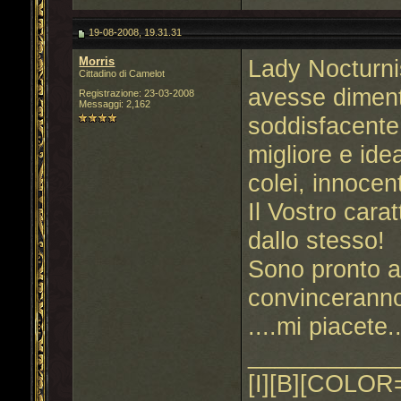
19-08-2008, 19.31.31
Morris
Lady Nocturni
Cittadino di Camelot
avesse dimenti
Registrazione: 23-03-2008
Messaggi: 2,162
soddisfacente
migliore e ide
colei, innocen
Il Vostro carat
dallo stesso!
Sono pronto a
convinceranno
....mi piacete
___________
[I][B][COLOR=