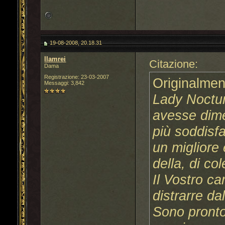
19-08-2008, 20.18.31
llamrei
Citazione:
Dama
Registrazione: 23-03-2007
Originalmen
Messaggi: 3,842
Lady Noctur
avesse dime
più soddisf
un migliore 
della, di co
Il Vostro ca
distrarre da
Sono pronto