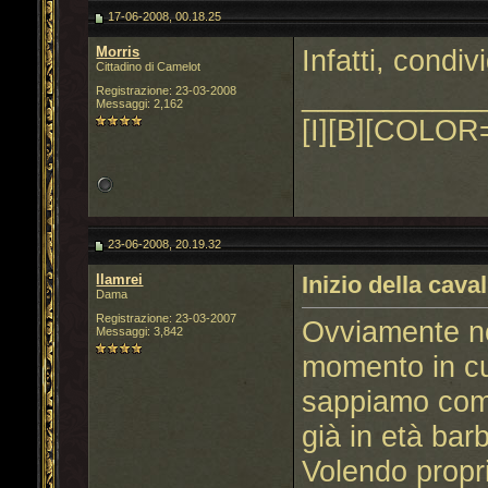
17-06-2008, 00.18.25
Morris
Infatti, condiv
Cittadino di Camelot
___________
Registrazione: 23-03-2008
Messaggi: 2,162
[I][B][COLOR=
23-06-2008, 20.19.32
llamrei
Inizio della caval
Dama
Registrazione: 23-03-2007
Ovviamente no
Messaggi: 3,842
momento in cui
sappiamo comu
già in età bar
Volendo propr