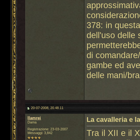
approssimativ
considerazione
378: in quest
dell'uso delle
permetterebbe
di comandare/g
gambe ed aver
delle mani/bra
20-07-2008, 20.48.11
llamrei
La cavalleria e l
Dama
Registrazione: 23-03-2007
Tra il XII e il 
Messaggi: 3,842