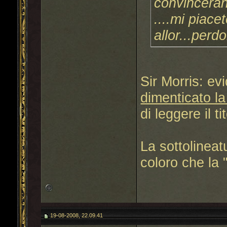
convinceran
....mi piace
allor...perd
Sir Morris: ev
dimenticato la
di leggere il ti
La sottolineat
coloro che la 
19-08-2008, 22.09.41