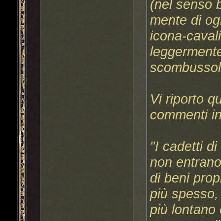
(nel senso 
mente di og
icona-cavali
leggerment
scombussol
Vi riporto q
commenti in 
"I cadetti d
non entrano 
di beni propr
più spesso,
più lontano 