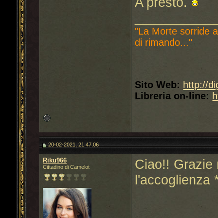
A presto.
___________
"La Morte sorride a
di rimando..."
Sito Web:
http://d
Libreria on-line:
h
20-02-2021, 21.47.06
Riku966
Ciao!! Grazie m
Cittadino di Camelot
l'accoglienza *