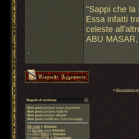
"Sappi che la 
Essa infatti t
celeste all'altr
ABU MASAR, 
«
Discussione p
Regole di scrittura
Non puoi
postare nuovi argomenti
Non puoi
postare repliche
Non puoi
postare allegati
Non puoi
modificare i tuoi messaggi
BB code
è
Attivato
Le
faccine
sono
Attivato
Il codice
[IMG]
è
Attivato
Il codice HTML è
Disattivato