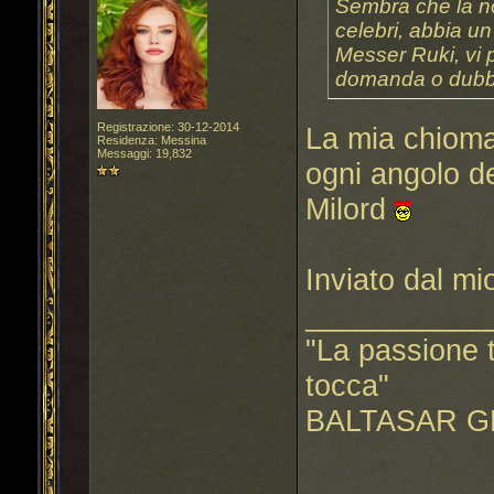
Sembra che la no
celebri, abbia un
Messer Ruki, vi 
domanda o dubbio
Registrazione: 30-12-2014
La mia chioma 
Residenza: Messina
Messaggi: 19,832
ogni angolo de
Milord
Inviato dal m
___________
"La passione t
tocca"
BALTASAR G