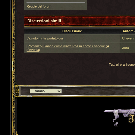
Regole del forum
Discussioni simili
Discussione
Autore 
L'ignoto mi ha portato qui.
Cheyen
[Romanzo] Bianca come il latte Rossa come il sangue (A
Aura
d'Avenia)
Tutti gli orari s
Torna indietro