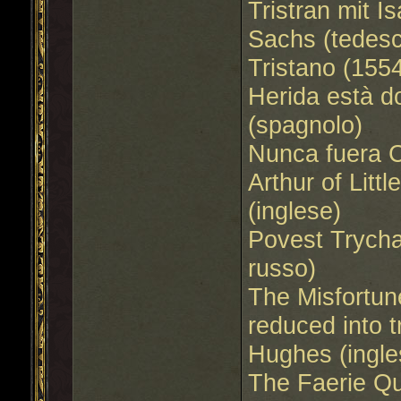
Tristran mit I
Sachs (tedes
Tristano (155
Herida està d
(spagnolo)
Nunca fuera C
Arthur of Litt
(inglese)
Povest Trycha
russo)
The Misfortun
reduced into 
Hughes (ingle
The Faerie Qu