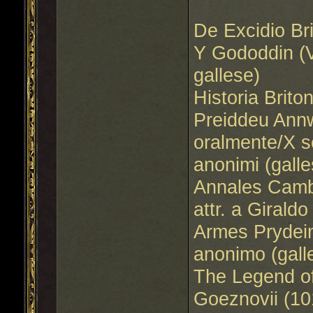
De Excidio Bri
Y Gododdin (V
gallese)
Historia Brito
Preiddeu Annw
oralmente/X se
anonimi (galle
Annales Cambr
attr. a Girald
Armes Prydein
anonimo (gall
The Legend o
Goeznovii (101