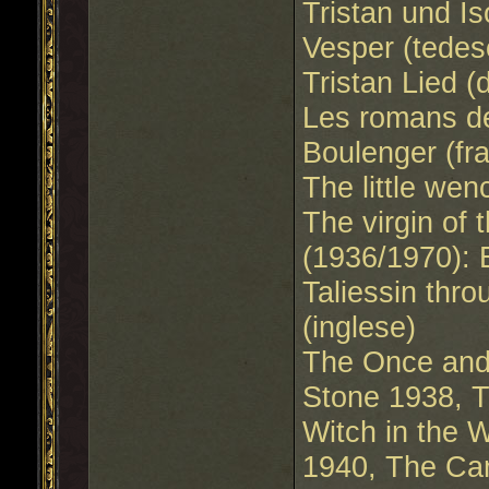
Tristan und Is
Vesper (tedes
Tristan Lied (
Les romans de
Boulenger (fr
The little wen
The virgin of 
(1936/1970): 
Taliessin thr
(inglese)
The Once and 
Stone 1938, 
Witch in the 
1940, The Can