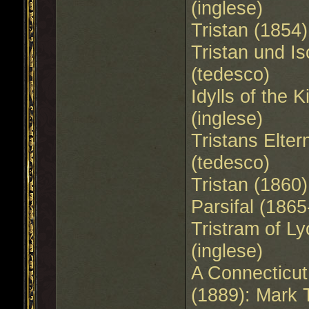
(inglese)
Tristan (1854
Tristan und I
(tedesco)
Idylls of the 
(inglese)
Tristans Elter
(tedesco)
Tristan (1860
Parsifal (186
Tristram of L
(inglese)
A Connecticut
(1889): Mark 