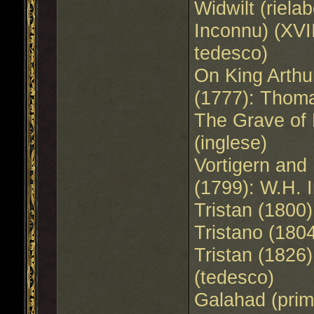
Widwilt (riela
Inconnu) (XVI
tedesco)
On King Arthu
(1777): Thoma
The Grave of 
(inglese)
Vortigern and
(1799): W.H. I
Tristan (1800
Tristano (1804
Tristan (1826
(tedesco)
Galahad (prim