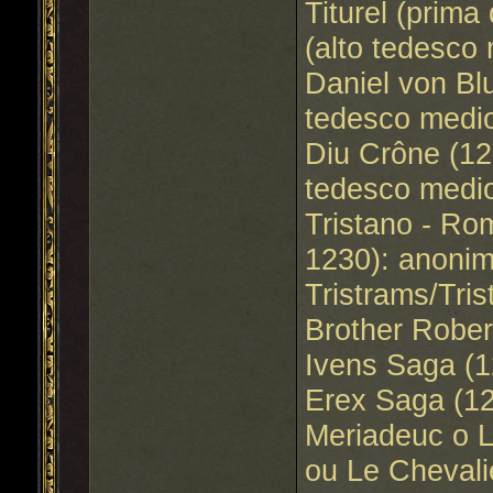
Titurel (prim
(alto tedesco
Daniel von Blu
tedesco medi
Diu Crône (12
tedesco medi
Tristano - Ro
1230): anonim
Tristrams/Tri
Brother Rober
Ivens Saga (1
Erex Saga (12
Meriadeuc o L
ou Le Chevali