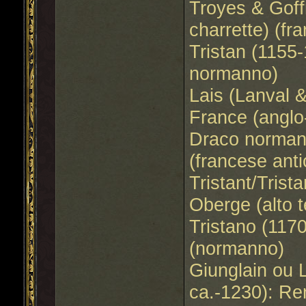
Troyes & Goff
charrette) (fr
Tristan (1155-
normanno)
Lais (Lanval 
France (angl
Draco normann
(francese ant
Tristant/Trist
Oberge (alto 
Tristano (1170
(normanno)
Giunglain ou 
ca.-1230): Re