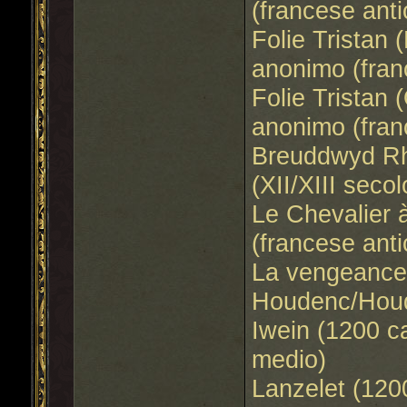
(francese anti
Folie Tristan (
anonimo (fran
Folie Tristan (
anonimo (fran
Breuddwyd R
(XII/XIII seco
Le Chevalier à
(francese anti
La vengeance 
Houdenc/Houd
Iwein (1200 c
medio)
Lanzelet (1200