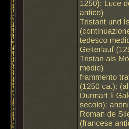
1250): Luce d
antico)
Tristant und Î
(continuazione
tedesco medi
Geiterlauf (1
Tristan als M
medio)
frammento tra
(1250 ca.): (a
Durmart li Gal
secolo): anon
Roman de Sile
(francese anti