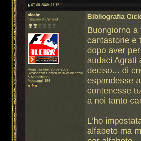
07-08-2009, 11.17.11
aleabr
Bibliografia Cic
Cittadino di Camelot
Buongiorno a v
cantastorie e 
dopo aver per 
audaci Agrati 
deciso... di c
Registrazione: 23-07-2009
Residenza: Contea della Valbisenzio
& Montalbano
espandesse an
Messaggi: 154
contenesse tut
a noi tanto ca
L'ho impostat
alfabeto ma m
per alfabeto.