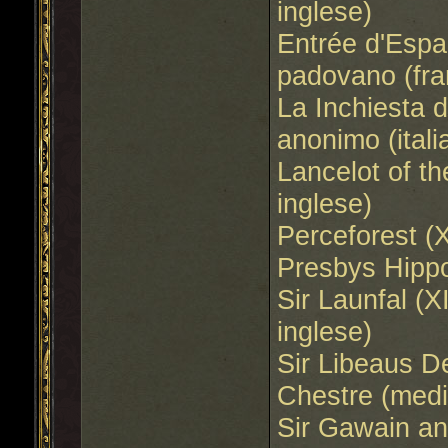
inglese)
Entrée d'Espa
padovano (fra
La Inchiesta 
anonimo (itali
Lancelot of t
inglese)
Perceforest (
Presbys Hippo
Sir Launfal (
inglese)
Sir Libeaus D
Chestre (medi
Sir Gawain an