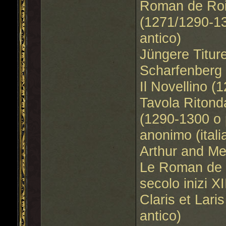
Roman de Roi 
(1271/1290-13
antico)
Jüngere Titure
Scharfenberg 
Il Novellino (
Tavola Ritond
(1290-1300 o 
anonimo (itali
Arthur and Me
Le Roman de J
secolo inizi X
Claris et Lari
antico)