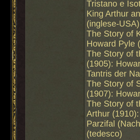
Tristano e Is
King Arthur a
(inglese-USA)
The Story of 
Howard Pyle 
The Story of 
(1905): Howar
Tantris der Na
The Story of 
(1907): Howar
The Story of t
Arthur (1910)
Parzifal (Nach
(tedesco)