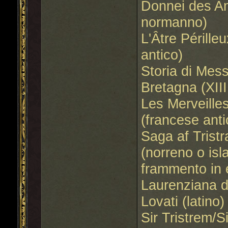
Donnei des Am
normanno)
L'Âtre Pérille
antico)
Storia di Mess
Bretagna (XIII
Les Merveille
(francese anti
Saga af Tristr
(norreno o is
frammento in 
Laurenziana di
Lovati (latino)
Sir Tristrem/Si