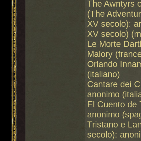
The Awntyrs o
(The Adventure
XV secolo): a
XV secolo) (m
Le Morte Dart
Malory (franc
Orlando Innam
(italiano)
Cantare dei Ca
anonimo (itali
El Cuento de 
anonimo (spa
Tristano e Lan
secolo): anoni