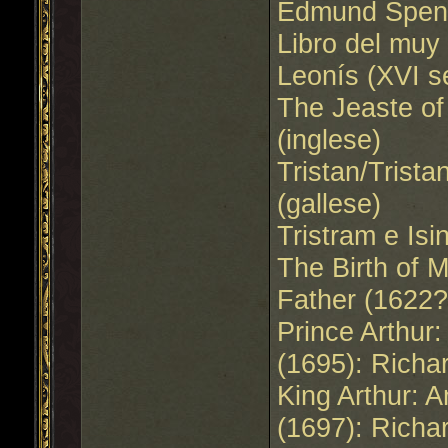
Edmund Spenc
Libro del muy
Leonís (XVI s
The Jeaste of
(inglese)
Tristan/Trist
(gallese)
Tristram e Is
The Birth of M
Father (1622?
Prince Arthur
(1695): Richa
King Arthur: 
(1697): Richa