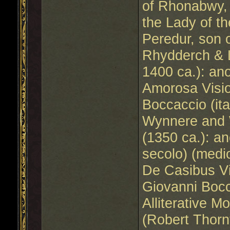
of Rhonabwy,
the Lady of t
Peredur, son o
Rhydderch & L
1400 ca.): an
Amorosa Visio
Boccaccio (ita
Wynnere and 
(1350 ca.): a
secolo) (medi
De Casibus Vi
Giovanni Bocc
Alliterative M
(Robert Thorn