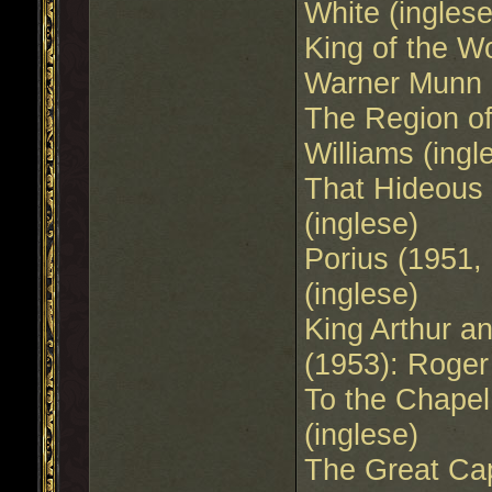
White (inglese
King of the W
Warner Munn 
The Region of
Williams (ingl
That Hideous 
(inglese)
Porius (1951
(inglese)
King Arthur a
(1953): Roger
To the Chapel
(inglese)
The Great Cap