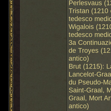
Perlesvaus (1
Tristan (1210 
tedesco medi
Wigalois (1210
tedesco medi
3a Continuazi
de Troyes (12
antico)
Brut (1215): 
Lancelot-Graa
du Pseudo-Map
Saint-Graal, M
Graal, Mort A
antico)