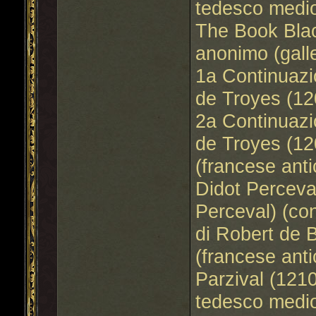
tedesco medi
The Book Blac
anonimo (gall
1a Continuazi
de Troyes (12
2a Continuazi
de Troyes (12
(francese anti
Didot Perceval
Perceval) (co
di Robert de 
(francese anti
Parzival (121
tedesco medi