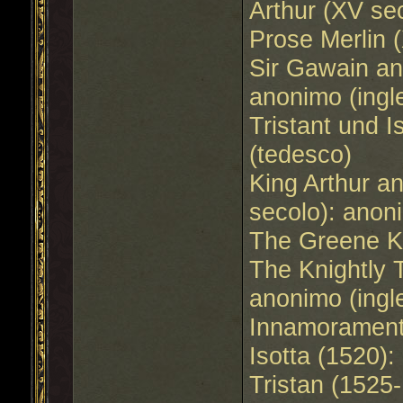
Arthur (XV se
Prose Merlin 
Sir Gawain and
anonimo (ingl
Tristant und 
(tedesco)
King Arthur a
secolo): anon
The Greene Kn
The Knightly 
anonimo (ingl
Innamorament
Isotta (1520): 
Tristan (1525-