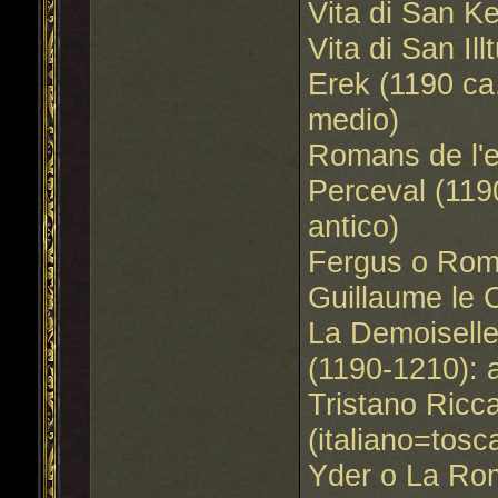
Vita di San Ke
Vita di San Il
Erek (1190 ca
medio)
Romans de l'e
Perceval (119
antico)
Fergus o Rom
Guillaume le C
La Demoiselle
(1190-1210): 
Tristano Ricca
(italiano=tosc
Yder o La Rom