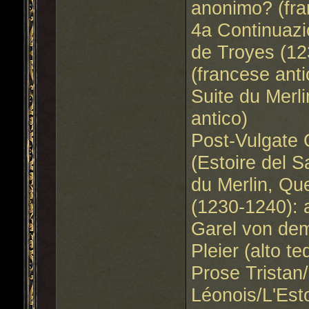
anonimo? (fra
4a Continuazi
de Troyes (12
(francese anti
Suite du Merl
antico)
Post-Vulgate 
(Estoire del S
du Merlin, Que
(1230-1240): 
Garel von dem
Pleier (alto t
Prose Tristan
Léonois/L'Est