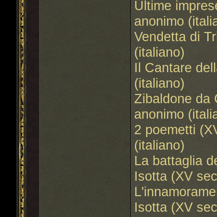
Ultime impres
anonimo (itali
Vendetta di T
(italiano)
Il Cantare de
(italiano)
Zibaldone da 
anonimo (itali
2 poemetti (X
(italiano)
La battaglia d
Isotta (XV sec
L'innamoramen
Isotta (XV sec