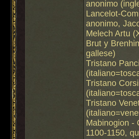
anonimo (ingl
Lancelot-Compi
anonimo, Jaco
Melech Artu (X
Brut y Brenhi
gallese)
Tristano Panc
(italiano=tosc
Tristano Cors
(italiano=tosc
Tristano Vene
(italiano=vene
Mabinogion - 
1100-1150, q