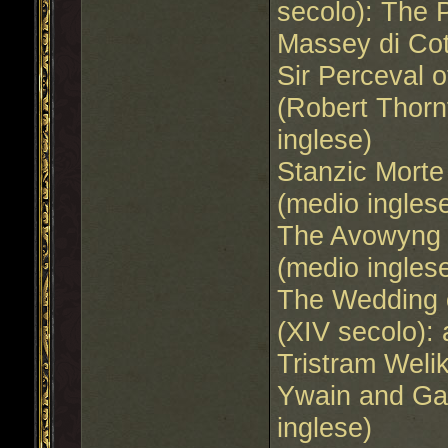
secolo): The 
Massey di Cot
Sir Perceval 
(Robert Thorn
inglese)
Stanzic Morte
(medio ingles
The Avowyng o
(medio ingles
The Wedding 
(XIV secolo):
Tristram Weli
Ywain and Ga
inglese)