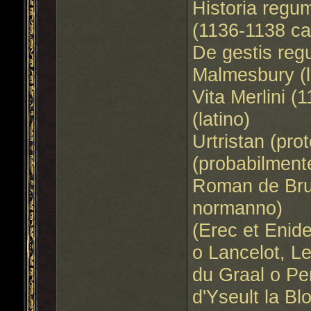
Historia regum
(1136-1138 ca
De gestis reg
Malmesbury (l
Vita Merlini 
(latino)
Urtristan (pro
(probabilment
Roman de Brut
normanno)
(Erec et Enide
o Lancelot, Le
du Graal o Pe
d'Yseult la Bl