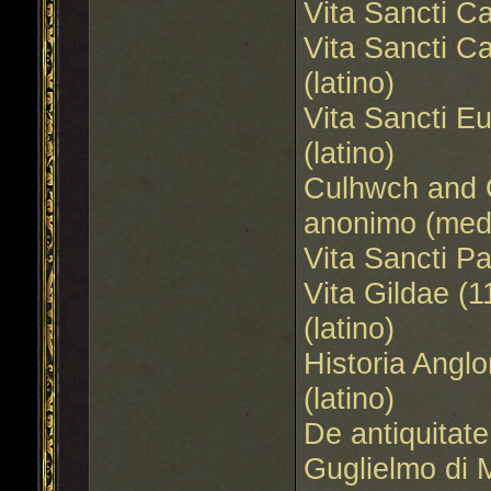
Vita Sancti Ca
Vita Sancti C
(latino)
Vita Sancti E
(latino)
Culhwch and 
anonimo (medi
Vita Sancti Pa
Vita Gildae (
(latino)
Historia Angl
(latino)
De antiquitate
Guglielmo di 