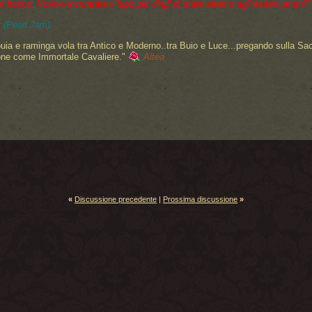
bosco. Volevo incontrare il lupo per dirgli di stare attento agli esseri umani"..
 (Pearl Jam)
uia e raminga vola tra Antico e Moderno..tra Buio e Luce...pregando sulla Sa
one come Immortale Cavaliere."
Altea
«
Discussione precedente
|
Prossima discussione
»