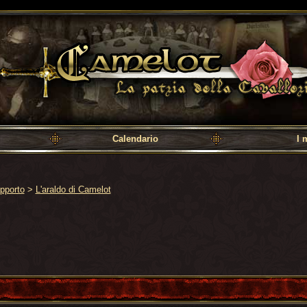
a cavalleria
Calendario
I 
pporto
>
L'araldo di Camelot