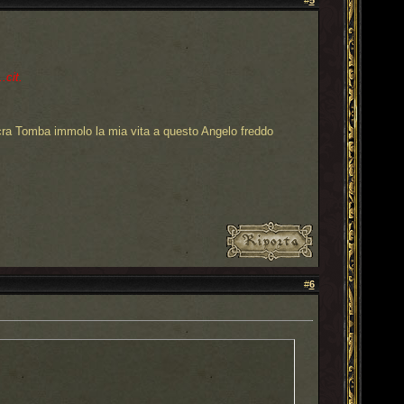
#
5
.cit.
cra Tomba immolo la mia vita a questo Angelo freddo
#
6