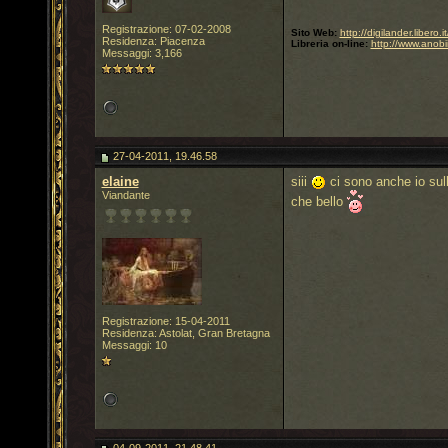
Registrazione: 07-02-2008
Sito Web:
http://digilander.libero
Residenza: Piacenza
Libreria on-line:
http://www.anobi
Messaggi: 3,166
27-04-2011, 19.46.58
elaine
siii
ci sono anche io sul
Viandante
che bello
Registrazione: 15-04-2011
Residenza: Astolat, Gran Bretagna
Messaggi: 10