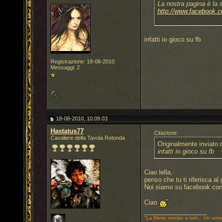
La nostra pagina è la 
http://www.facebook.
infatti io gioco su fb
Registrazione: 18-08-2010
Messaggi: 2
18-08-2010, 10.09.03
Hastatus77
Citazione:
Cavaliere della Tavola Rotonda
Originalmente inviato
infatti io gioco su fb
Ciao lella,
penso che tu ti riferisca a
Noi siamo su facebook con 
Ciao
__________________
"La Morte sorride a tutti... Un uom