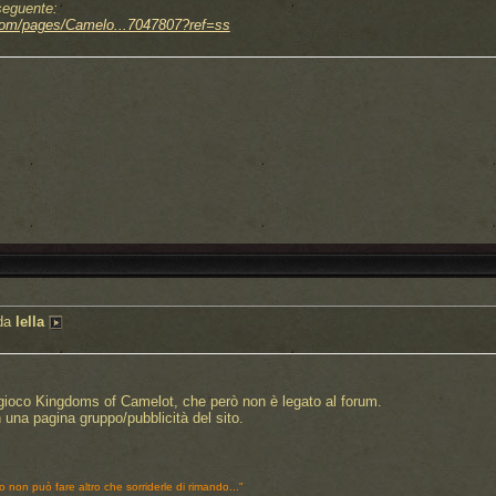
seguente:
com/pages/Camelo...7047807?ref=ss
 da
lella
l gioco Kingdoms of Camelot, che però non è legato al forum.
una pagina gruppo/pubblicità del sito.
o non può fare altro che sorriderle di rimando..."