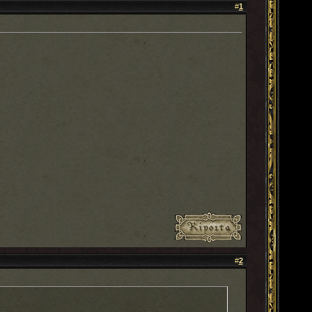
#
1
#
2