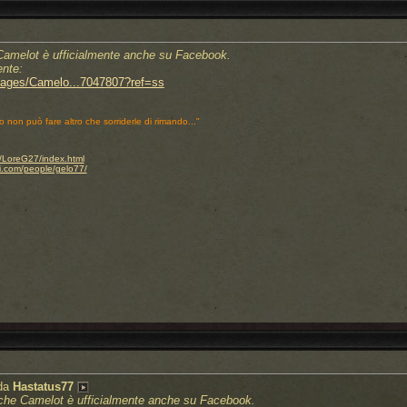
 Camelot è ufficialmente anche su Facebook.
ente:
pages/Camelo...7047807?ref=ss
o non può fare altro che sorriderle di rimando..."
.it/LoreG27/index.html
i.com/people/gelo77/
 da
Hastatus77
, che Camelot è ufficialmente anche su Facebook.