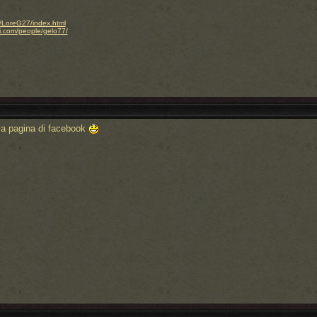
.it/LoreG27/index.html
i.com/people/gelo77/
la pagina di facebook