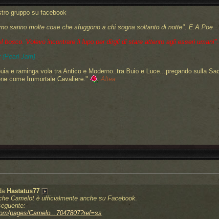
ostro gruppo su facebook
rno sanno molte cose che sfuggono a chi sogna soltanto di notte".
E.A.Poe
bosco. Volevo incontrare il lupo per dirgli di stare attento agli esseri umani"..
 (Pearl Jam)
uia e raminga vola tra Antico e Moderno..tra Buio e Luce...pregando sulla Sa
one come Immortale Cavaliere."
Altea
 da
Hastatus77
, che Camelot è ufficialmente anche su Facebook.
seguente:
com/pages/Camelo...7047807?ref=ss