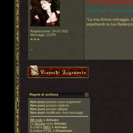
"Ci sono andata apposta nel 
"I am mine" - Eddie Vedder
"La mia Anima selvaggia, b
aspettando la tua Redenzi
Registrazione: 24-07-2011
Messaggi: 12,975
Regole di scrittura
Non puoi
postare nuovi argomenti
Non puoi
postare repliche
Non puoi
postare allegati
Non puoi
modificare i tuoi messaggi
BB code
è
Attivato
Le
faccine
sono
Attivato
Il codice
[IMG]
è
Attivato
Il codice HTML è
Disattivato