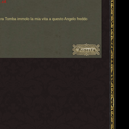
.cit.
cra Tomba immolo la mia vita a questo Angelo freddo