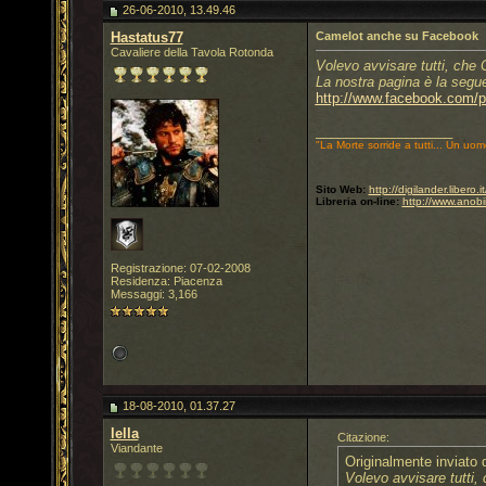
26-06-2010, 13.49.46
Hastatus77
Camelot anche su Facebook
Cavaliere della Tavola Rotonda
Volevo avvisare tutti, che
La nostra pagina è la segu
http://www.facebook.com/
__________________
"La Morte sorride a tutti... Un uom
Sito Web:
http://digilander.libero
Libreria on-line:
http://www.anobi
Registrazione: 07-02-2008
Residenza: Piacenza
Messaggi: 3,166
18-08-2010, 01.37.27
lella
Citazione:
Viandante
Originalmente inviato
Volevo avvisare tutti