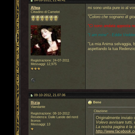
04-09-2011, 21.48.41
Altea
mi sono unita pure io al v
Cittadino di Camelot
__________________
"Coloro che sognano di gio
"Ci sono andata apposta nel 
"I am mine" - Eddie Vedder
"La mia Anima selvaggia, b
aspettando la tua Redenzi
Registrazione: 24-07-2011
Messaggi: 12,975
09-10-2012, 21.07.06
Ilizia
Bene
Viandante
Citazione:
Registrazione: 08-10-2012
Residenza: Dalle Lande del nord
Originalmente inviato
Ikonos
Volevo avvisare tutti
Messaggi: 13
La nostra pagina è la 
http://www.facebook.