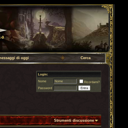
messaggi di oggi
Cerca
Login:
Nome
Ricordami?
Password
Strumenti discussione