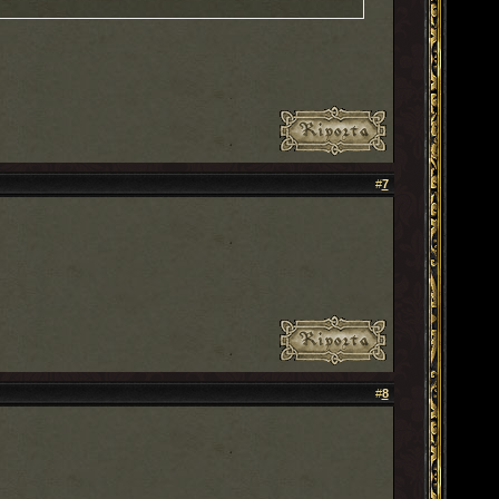
#
7
#
8