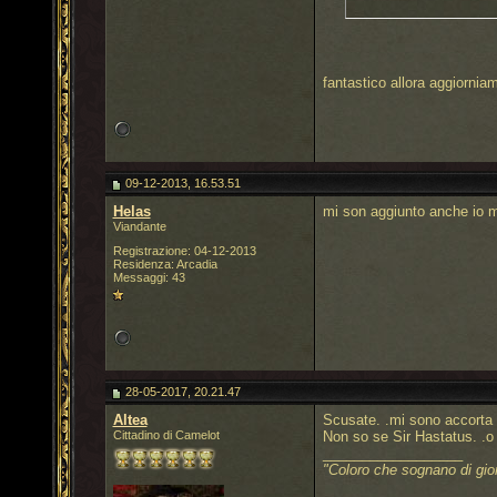
fantastico allora aggiorni
09-12-2013, 16.53.51
Helas
mi son aggiunto anche io 
Viandante
Registrazione: 04-12-2013
Residenza: Arcadia
Messaggi: 43
28-05-2017, 20.21.47
Altea
Scusate. .mi sono accorta 
Cittadino di Camelot
Non so se Sir Hastatus. .o
__________________
"Coloro che sognano di gio