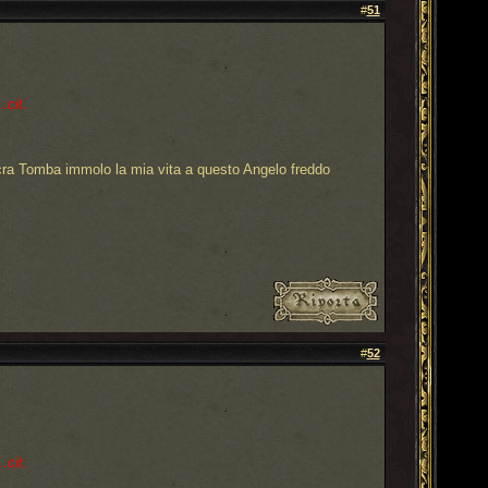
#
51
.cit.
cra Tomba immolo la mia vita a questo Angelo freddo
#
52
.cit.