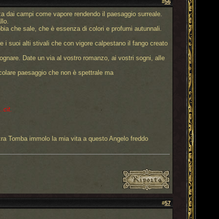
#
56
lza dai campi come vapore rendendo il paesaggio surreale.
llo.
bia che sale, che è essenza di colori e profumi autunnali.
i suoi alti stivali che con vigore calpestano il fango creato
ognare. Date un via al vostro romanzo, ai vostri sogni, alle
acolare paesaggio che non è spettrale ma
.cit.
cra Tomba immolo la mia vita a questo Angelo freddo
#
57