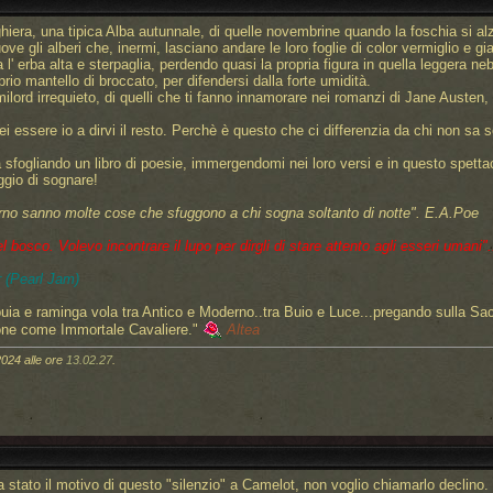
iera, una tipica Alba autunnale, di quelle novembrine quando la foschia si a
e gli alberi che, inermi, lasciano andare le loro foglie di color vermiglio e gia
 erba alta e sterpaglia, perdendo quasi la propria figura in quella leggera neb
oprio mantello di broccato, per difendersi dalla forte umidità.
ord irrequieto, di quelli che ti fanno innamorare nei romanzi di Jane Austen, e 
i essere io a dirvi il resto. Perchè è questo che ci differenzia da chi non sa s
 sfogliando un libro di poesie, immergendomi nei loro versi e in questo spett
ggio di sognare!
rno sanno molte cose che sfuggono a chi sogna soltanto di notte".
E.A.Poe
bosco. Volevo incontrare il lupo per dirgli di stare attento agli esseri umani"..
 (Pearl Jam)
uia e raminga vola tra Antico e Moderno..tra Buio e Luce...pregando sulla Sa
one come Immortale Cavaliere."
Altea
2024 alle ore
13.02.27
.
a stato il motivo di questo "silenzio" a Camelot, non voglio chiamarlo declino.