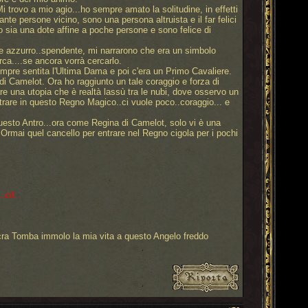
trovo a mio agio...ho sempre amato la solitudine, in effetti
nte persone vicino, sono una persona altruista e il far felici
o sia una dote affine a poche persone e sono felice di
re azzurro..spendente, mi narrarono che era un simbolo
rca....se ancora vorrà cercarlo.
mpre sentita l'Ultima Dama e poi c'era un Primo Cavaliere.
di Camelot. Ora ho raggiunto un tale coraggio e forza di
e una utopia che è realtà lassù tra le nubi, dove osservo un
trare in questo Regno Magico..ci vuole poco..coraggio... e
 questo Antro...ora come Regina di Camelot, solo vi è una
. Ormai quel cancello per entrare nel Regno cigola per i pochi
.cit.
cra Tomba immolo la mia vita a questo Angelo freddo