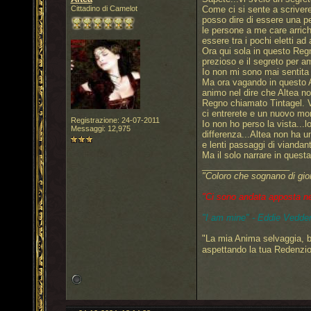
Cittadino di Camelot
Come ci si sente a scrivere
posso dire di essere una per
le persone a me care arrich
essere tra i pochi eletti ad
Ora qui sola in questo Reg
prezioso e il segreto per a
Io non mi sono mai sentita
Ma ora vagando in questo An
animo nel dire che Altea no
Regno chiamato Tintagel. Ve
ci entrerete e un nuovo mo
Registrazione: 24-07-2011
Io non ho perso la vista...
Messaggi: 12,975
differenza...Altea non ha u
e lenti passaggi di viandanti
Ma il solo narrare in questa
__________________
"Coloro che sognano di gio
"Ci sono andata apposta nel 
"I am mine" - Eddie Vedder
"La mia Anima selvaggia, b
aspettando la tua Redenzi