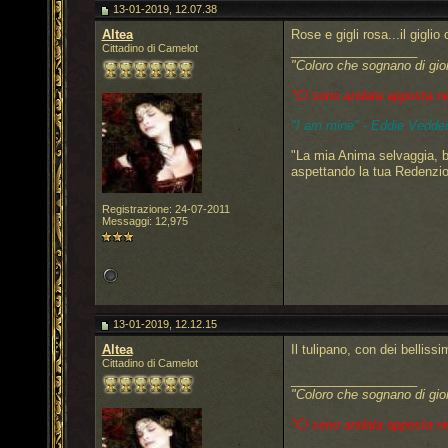
13-01-2019, 12.07.38
Altea
Rose e gigli rosa...il gigli
Cittadino di Camelot
__________________
"Coloro che sognano di gio
"Ci sono andata apposta nel 
"I am mine" - Eddie Vedder
"La mia Anima selvaggia, b
aspettando la tua Redenzi
Registrazione: 24-07-2011
Messaggi: 12,975
13-01-2019, 12.12.15
Altea
Il tulipano, con dei belliss
Cittadino di Camelot
__________________
"Coloro che sognano di gio
"Ci sono andata apposta nel 