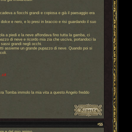
ve cadeva a fiocchi grandi e copiosa e già il paesaggio era
dolce e nero, e lo presi in braccio e risi guardando il suo
 a piedi e la neve affondava fino tutta la gamba, ci
pazzo di neve e ricordo mia zia che usciva, portandoci la
 sassi grandi negli occhi.
tutti assieme un grande pupazzo di neve. Quando poi si
oli.
.cit.
cra Tomba immolo la mia vita a questo Angelo freddo
#
55
ore e del mio animo.