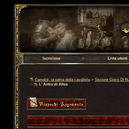
Camelot, la patria dell
Iscrizione
Lista utenti
Camelot, la patria della cavalleria
>
Sezione Gioco Di R
L' Antro di Altea