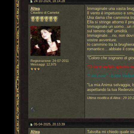
24-10-2024, 18.14.28
Altea
Immaginate una vasta brugh
Cittadino di Camelot
Il vento è impetuoso e smuov
Una dama che cammina tra l'
Ella si stringe attorno il pr
Immaginate un uomo...un mil
sul terreno dall' umidità.
Immaginate....no, non dovre
vostre avventure.
Io cammino tra la brughiera
romantico....abbiate il cora
__________________
"Coloro che sognano di gio
Registrazione: 24-07-2011
Messaggi: 12,975
"Ci sono andata apposta nel 
"I am mine" - Eddie Vedder
"La mia Anima selvaggia, b
aspettando la tua Redenzi
Ultima modifica di Altea : 29-10-
05-04-2025, 20.13.39
Altea
Talvolta mi chiedo quale si