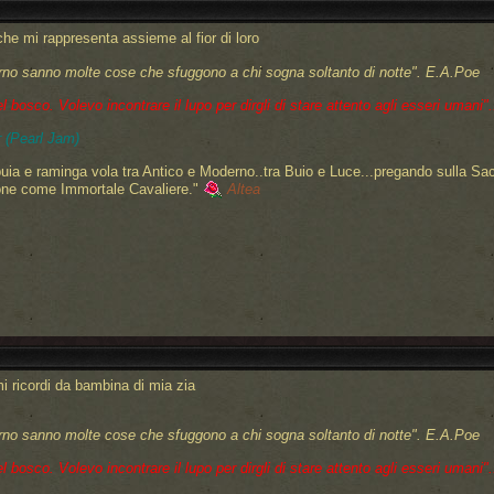
o che mi rappresenta assieme al fior di loro
rno sanno molte cose che sfuggono a chi sogna soltanto di notte".
E.A.Poe
bosco. Volevo incontrare il lupo per dirgli di stare attento agli esseri umani"..
 (Pearl Jam)
uia e raminga vola tra Antico e Moderno..tra Buio e Luce...pregando sulla Sa
one come Immortale Cavaliere."
Altea
imi ricordi da bambina di mia zia
rno sanno molte cose che sfuggono a chi sogna soltanto di notte".
E.A.Poe
bosco. Volevo incontrare il lupo per dirgli di stare attento agli esseri umani"..