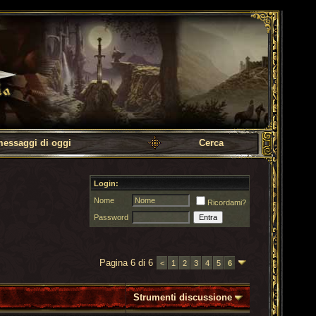
messaggi di oggi
Cerca
Login:
Nome
Ricordami?
Password
Pagina 6 di 6
<
1
2
3
4
5
6
Strumenti discussione