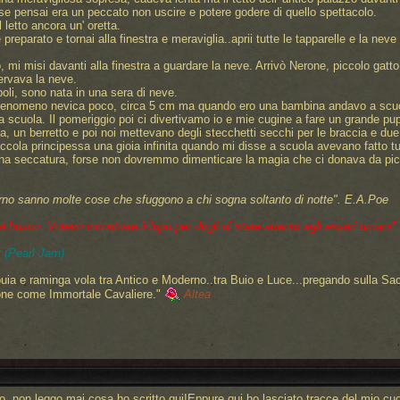
e pensai era un peccato non uscire e potere godere di quello spettacolo.
l letto ancora un' oretta.
è preparato e tornai alla finestra e meraviglia..aprii tutte le tapparelle e la ne
mi misi davanti alla finestra a guardare la neve. Arrivò Nerone, piccolo gatto 
ervava la neve.
oli, sono nata in una sera di neve.
 fenomeno nevica poco, circa 5 cm ma quando ero una bambina andavo a scuola
 scuola. Il pomeriggio poi ci divertivamo io e mie cugine a fare un grande pu
pa, un berretto e poi noi mettevano degli stecchetti secchi per le braccia e due
iccola principessa una gioia infinita quando mi disse a scuola avevano fatto 
una seccatura, forse non dovremmo dimenticare la magia che ci donava da picc
rno sanno molte cose che sfuggono a chi sogna soltanto di notte".
E.A.Poe
bosco. Volevo incontrare il lupo per dirgli di stare attento agli esseri umani"..
 (Pearl Jam)
uia e raminga vola tra Antico e Moderno..tra Buio e Luce...pregando sulla Sa
one come Immortale Cavaliere."
Altea
o, non leggo mai cosa ho scritto qui!Eppure qui ho lasciato tracce del mio cu