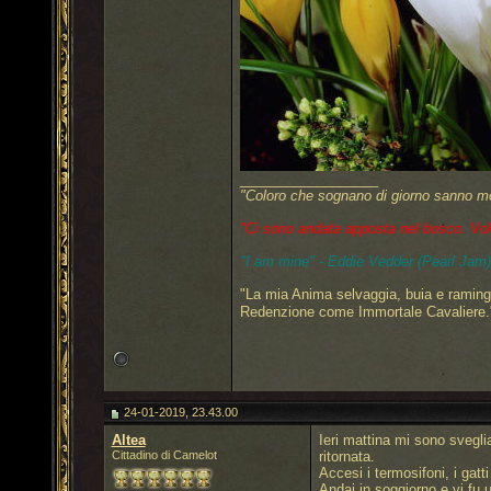
__________________
"Coloro che sognano di giorno sanno mo
"Ci sono andata apposta nel bosco. Volevo
"I am mine" - Eddie Vedder (Pearl Jam)
"La mia Anima selvaggia, buia e raming
Redenzione come Immortale Cavaliere
24-01-2019, 23.43.00
Altea
Ieri mattina mi sono svegli
Cittadino di Camelot
ritornata.
Accesi i termosifoni, i gatt
Andai in soggiorno e vi fu 