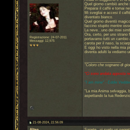
Quel giorno cambiò anche s
Preparai il caffè e tornai ne
Mi svegliai e accesi il caff
diventato bianco.
Quel giorno diventò magico, 
faccino stupito mentre oss
La neve...uno dei miei simb
Ora, certo, per uno strano
Registrazione: 24-07-2011
portavamo tutti un cambio a
Messaggi: 12,975
carota per il naso, la sciar
E oggi ho visto nella mia p
diventa adulti la vediamo 
__________________
"Coloro che sognano di gio
"Ci sono andata apposta nel 
"I am mine" - Eddie Vedder
"La mia Anima selvaggia, b
aspettando la tua Redenzi
21-08-2024, 22.56.09
Altea
Sapete...vi svelo un segret