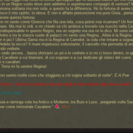
 in un Regno vuoto dove anni addietro si aspettavano compagni di ventura? Mi 
sona solitaria ma non sola..e questo fa la differenza. Ho la fortuna di avere ta
isce il mio spirito, lo eleva. E non è affatto presunzione ma pura Gioia...pens
 avere questa fortuna.
no mi sento come Ginevra che fila una tela, cosa potrei mai ricamare? Un fio
mare. Ma mai lo vidi, e mi chiedo se chi ambiva a trovarlo sia riuscito nella Ce
 indispensabile in questo Regno, era un segreto ma ora ve lo dico. Mi sono se
tro e tra le stanze vuote di palazzi mi sento una Regina...Altea è la Regina 
n è più l' Ultima Dama ma è la Regina di Camelot, la sola che rimane a sognar
dete la rocca? Il mare impetuoso sottostante, il cancello che permette di en
ndo vedrete.
lo vedo ancora....basta sforzarsi un pò e lo vedrete e io mi ci trovo dentro, in
n Cavaliere a cui bramare, di cui sognare e a cui dedicare gli slanci del cuore
 e cavalieri.
 Terra mi fa sentire Regina!
rno sanno molte cose che sfuggono a chi sogna soltanto di notte".
E.A.Poe
bosco. Volevo incontrare il lupo per dirgli di stare attento agli esseri umani"..
 (Pearl Jam)
uia e raminga vola tra Antico e Moderno..tra Buio e Luce...pregando sulla Sa
one come Immortale Cavaliere."
Altea