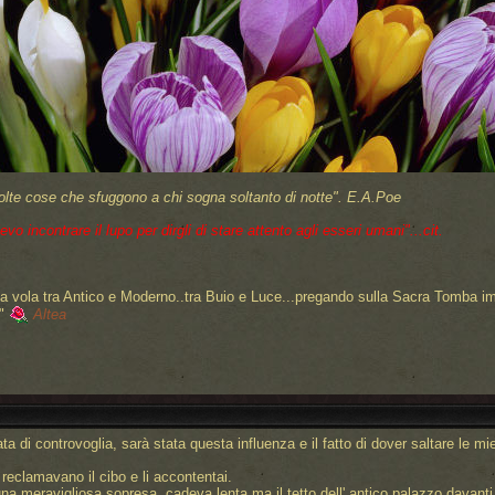
lte cose che sfuggono a chi sogna soltanto di notte".
E.A.Poe
 incontrare il lupo per dirgli di stare attento agli esseri umani"...cit.
a vola tra Antico e Moderno..tra Buio e Luce...pregando sulla Sacra Tomba im
."
Altea
ata di controvoglia, sarà stata questa influenza e il fatto di dover saltare le 
i reclamavano il cibo e li accontentai.
una meravigliosa sopresa, cadeva lenta ma il tetto dell' antico palazzo davanti