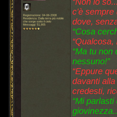
“Non lo so..
c'è sempre 
Registrazione: 04-06-2008
Residenza: Dalla terra più nobile
dove, senza
che sorge sotto il cielo
Messaggi: 51,905
“Cosa cerch
“Qualcosa, 
“Ma tu non c
nessuno!”
“Eppure que
davanti alla
credesti, ri
“Mi parlasti 
giovinezza..