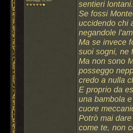
Messaggi: 51,905
sentieri lontani
Se fossi Montec
uccidendo chi
negandole l'am
Ma se invece fo
suoi sogni, ne f
Ma non sono Mo
posseggo neppu
credo a nulla c
E proprio da es
una bambola e 
cuore meccani
Potrò mai dare
come te, non c