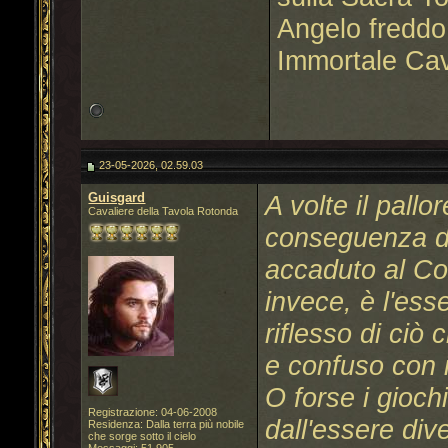
Angelo freddo
Immortale Cav
23-05-2026, 02.59.03
Guisgard
A volte il pallo
Cavaliere della Tavola Rotonda
conseguenza di
accaduto al Con
invece, è l'ess
riflesso di ciò
e confuso con i
O forse i giochi,
Registrazione: 04-06-2008
dall'essere div
Residenza: Dalla terra più nobile
che sorge sotto il cielo