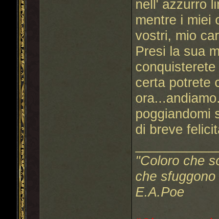
nell' azzurro 
mentre i miei 
vostri, mio ca
Presi la sua 
conquisterete 
certa potrete 
ora...andiamo.
poggiandomi s
di breve felicit
___________
"Coloro che s
che sfuggono a
E.A.Poe