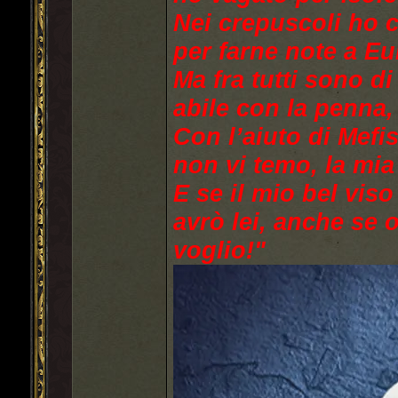
Nei crepuscoli ho c
per farne note a Eu
Ma fra tutti sono di
abile con la penna,
Con l’aiuto di Mef
non vi temo, la mi
E se il mio bel vis
avrò lei, anche se
voglio!"