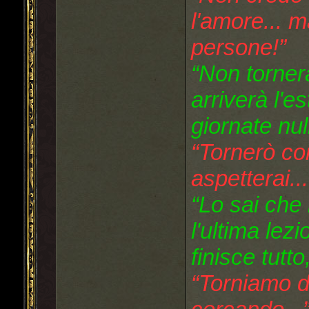
l'amore... m
persone!”
“Non tornera
arriverà l'e
giornate nul
“Tornerò con
aspetterai...
“Lo sai che 
l'ultima lezi
finisce tutt
“Torniamo d