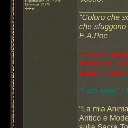
Registrazione: 24-07-2011
Messaggi: 12,975
___________
"Coloro che s
che sfuggono a
E.A.Poe
"Ci sono anda
incontrare il l
esseri umani"..
"I am mine" -
"La mia Anima
Antico e Mode
sulla Sacra T