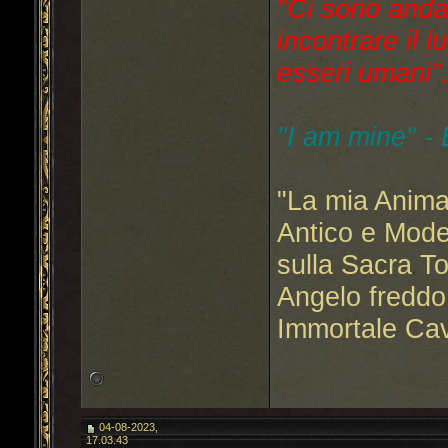
"Ci sono anda
incontrare il l
esseri umani"..
"I am mine" -
"La mia Anima
Antico e Mode
sulla Sacra T
Angelo freddo
Immortale Cav
04-08-2023,
17.03.43