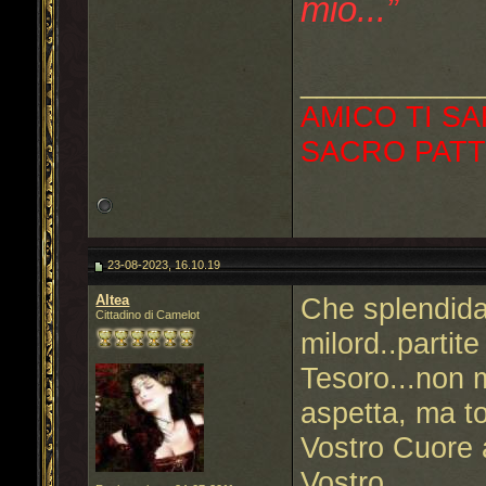
mio...”
___________
AMICO TI SA
SACRO PATT
23-08-2023, 16.10.19
Altea
Che splendida 
Cittadino di Camelot
milord..partit
Tesoro...non m
aspetta, ma t
Vostro Cuore a
Vostro.