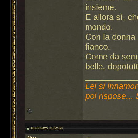
insieme.
E allora sì, c
mondo.
Con la donna 
fianco.
Come da sempr
belle, dopotut
___________
Lei si innamor
poi rispose... 
10-07-2023, 12.52.59