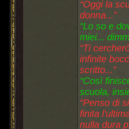
“Oggi la scu
donna...”
“Lo so e do
miei... dim
“Ti cercherò
infinite boc
scritto...”
“Così finisc
scuola, insi
“Penso di s
finita l'ult
nulla dura p