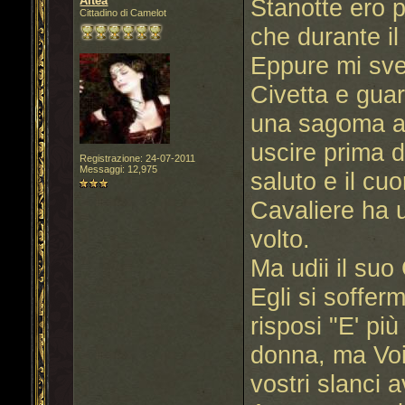
Altea
Stanotte ero p
Cittadino di Camelot
che durante il
Eppure mi sveg
Civetta e guar
una sagoma a c
uscire prima d
Registrazione: 24-07-2011
Messaggi: 12,975
saluto e il cu
Cavaliere ha ud
volto.
Ma udii il suo
Egli si soffer
risposi "E' più
donna, ma Voi 
vostri slanci 