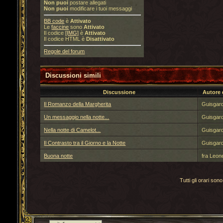
Non puoi
postare allegati
Non puoi
modificare i tuoi messaggi
BB code
è
Attivato
Le
faccine
sono
Attivato
Il codice
[IMG]
è
Attivato
Il codice HTML è
Disattivato
Regole del forum
Discussioni simili
Discussione
Autore 
Il Romanzo della Margherita
Guisgar
Un messaggio nella notte...
Guisgar
Nella notte di Camelot...
Guisgar
Il Contrasto tra il Giorno e la Notte
Guisgar
Buona notte
fra Leon
Tutti gli orari s