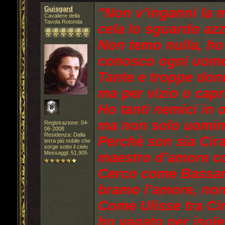
Guisgard
"Non v’inganni la 
Cavaliere della
Tavola Rotonda
cela lo sguardo azz
Non temo nulla, ho s
conosco ogni uomo,
Tante e troppe don
ma per vizio o capr
Ho tanti nemici in
ma non solo uomini
Registrazione: 04-
06-2008
Residenza: Dalla
Perchè son sia Cir
terra più nobile che
sorge sotto il cielo
Messaggi: 51,905
maestro d’amore co
Cerco come Bassani
bramo l’amore, non
Come Ulisse tra Cir
ho vagato per isole