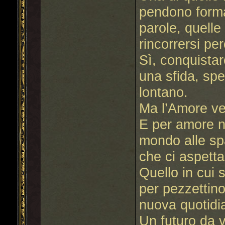
pendono forma,
parole, quelle
rincorrersi pe
Sì, conquistar
una sfida, sp
lontano.
Ma l’Amore ve
E per amore no
mondo alle sp
che ci aspetta
Quello in cui 
per pezzettino,
nuova quotidia
Un futuro da v