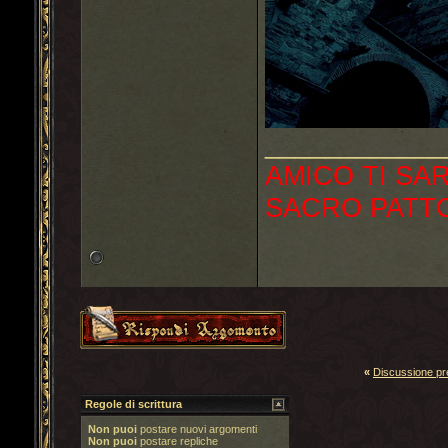
____________
AMICO TI SAR
SACRO PATTO
«
Discussione p
Regole di scrittura
Non puoi
postare nuovi argomenti
Non puoi
postare repliche