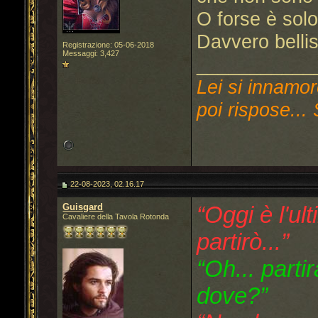
O forse è sol
Davvero bellis
Registrazione: 05-06-2018
Messaggi: 3,427
___________
Lei si innamor
poi rispose... 
22-08-2023, 02.16.17
Guisgard
“Oggi è l'ul
Cavaliere della Tavola Rotonda
partirò...”
“Oh... parti
dove?”