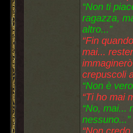
“Non ti piac
ragazza, ma
altro...”
“Fin quando
mai... reste
immaginerò 
crepuscoli a
“Non è vero.
“Ti ho mai 
“No, mai... 
nessuno...”
“Non credo 