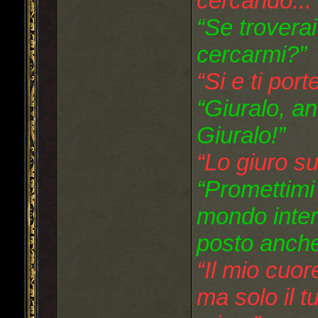
cercando...
“Se troverai
cercarmi?”
“Si e ti por
“Giuralo, an
Giuralo!”
“Lo giuro su 
“Promettimi 
mondo inter
posto anche
“Il mio cuor
ma solo il t