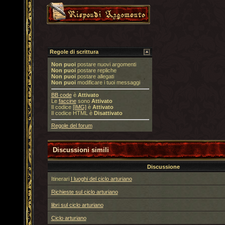
Regole di scrittura
Non puoi
postare nuovi argomenti
Non puoi
postare repliche
Non puoi
postare allegati
Non puoi
modificare i tuoi messaggi
BB code
è
Attivato
Le
faccine
sono
Attivato
Il codice
[IMG]
è
Attivato
Il codice HTML è
Disattivato
Regole del forum
Discussioni simili
Discussione
Itinerari
I luoghi del ciclo arturiano
Richieste sul ciclo arturiano
libri sul ciclo arturiano
Ciclo arturiano