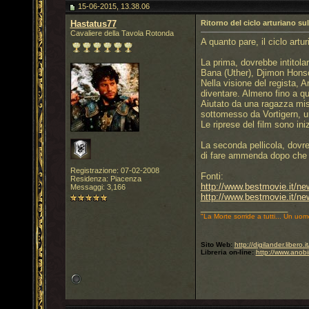
15-06-2015, 13.38.06
Hastatus77
Ritorno del ciclo arturiano s
Cavaliere della Tavola Rotonda
A quanto pare, il ciclo art
La prima, dovrebbe intitola
Bana (Uther), Djimon Honsou
Nella visione del regista, 
diventare. Almeno fino a qu
Aiutato da una ragazza mist
sottomesso da Vortigern, un
Le riprese del film sono ini
La seconda pellicola, dovre
di fare ammenda dopo che C
Registrazione: 07-02-2008
Fonti:
Residenza: Piacenza
http://www.bestmovie.it/ne
Messaggi: 3,166
http://www.bestmovie.it/n
__________________
"La Morte sorride a tutti... Un uom
Sito Web:
http://digilander.libero
Libreria on-line:
http://www.anobi