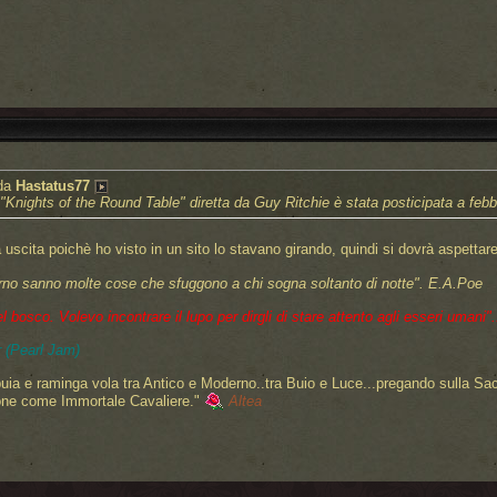
 da
Hastatus77
a "Knights of the Round Table" diretta da Guy Ritchie è stata posticipata a feb
uscita poichè ho visto in un sito lo stavano girando, quindi si dovrà aspetta
rno sanno molte cose che sfuggono a chi sogna soltanto di notte".
E.A.Poe
bosco. Volevo incontrare il lupo per dirgli di stare attento agli esseri umani"..
 (Pearl Jam)
uia e raminga vola tra Antico e Moderno..tra Buio e Luce...pregando sulla Sa
one come Immortale Cavaliere."
Altea