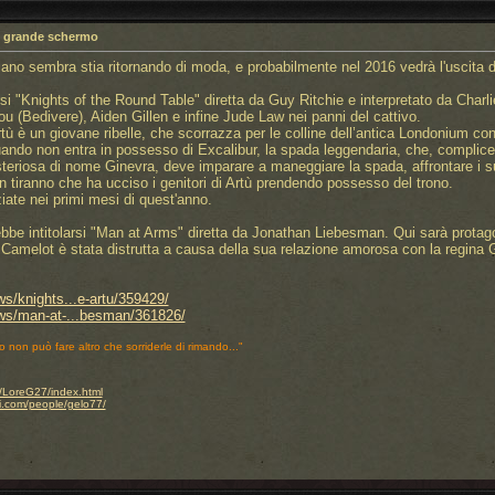
ul grande schermo
uriano sembra stia ritornando di moda, e probabilmente nel 2016 vedrà l'uscita d
rsi "Knights of the Round Table" diretta da Guy Ritchie e interpretato da Charl
 (Bedivere), Aiden Gillen e infine Jude Law nei panni del cattivo.
Artù è un giovane ribelle, che scorrazza per le colline dell’antica Londonium c
ando non entra in possesso di Excalibur, la spada leggendaria, che, complice 
eriosa di nome Ginevra, deve imparare a maneggiare la spada, affrontare i suo
 tiranno che ha ucciso i genitori di Artù prendendo possesso del trono.
ziate nei primi mesi di quest'anno.
bbe intitolarsi "Man at Arms" diretta da Jonathan Liebesman. Qui sarà protagoni
amelot è stata distrutta a causa della sua relazione amorosa con la regina 
ws/knights...e-artu/359429/
ews/man-at-...besman/361826/
o non può fare altro che sorriderle di rimando..."
.it/LoreG27/index.html
i.com/people/gelo77/