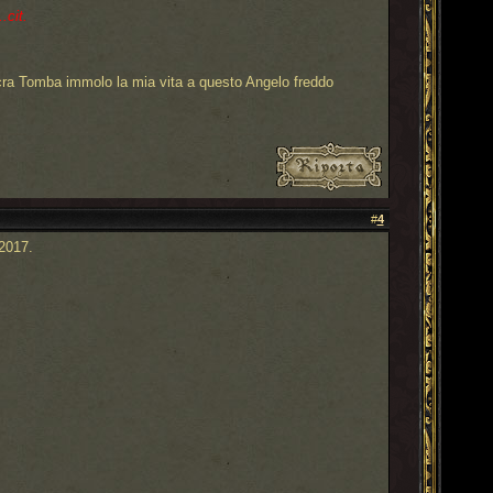
.cit.
cra Tomba immolo la mia vita a questo Angelo freddo
#
4
 2017.