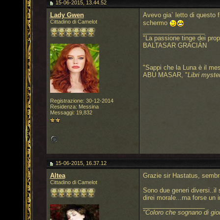
15-06-2015, 13.44.52
Lady Gwen
Avevo gia` letto di questo 
Cittadino di Camelot
schermo
__________________
"La passione tinge dei propr
BALTASAR GRACIÁN
"Sappi che la Luna è il mess
ABU MASAR, "
Libri myste
Registrazione: 30-12-2014
Residenza: Messina
Messaggi: 19,832
15-06-2015, 16.37.12
Altea
Grazie sir Hastatus, sembra
Cittadino di Camelot
Sono due generi diversi..il 
direi morale...ma forse un
__________________
"Coloro che sognano di gio