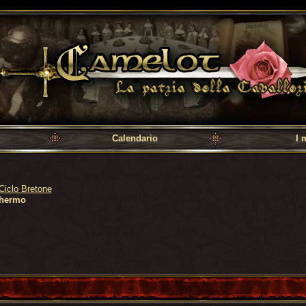
a cavalleria
Calendario
I 
Ciclo Bretone
chermo