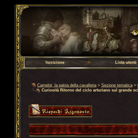
Camelot, la patria dell
Iscrizione
Lista utenti
Camelot, la patria della cavalleria
>
Sezione tematica
>
Curiosità Ritorno del ciclo arturiano sul grande s