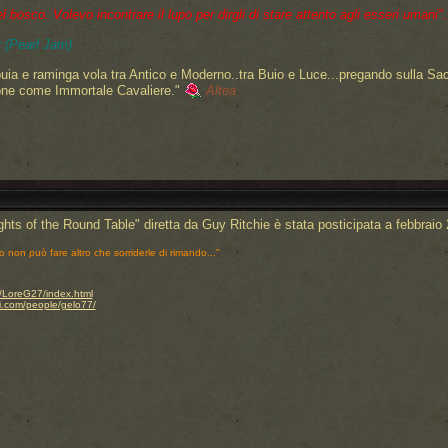
bosco. Volevo incontrare il lupo per dirgli di stare attento agli esseri umani"..
 (Pearl Jam)
uia e raminga vola tra Antico e Moderno..tra Buio e Luce...pregando sulla Sa
one come Immortale Cavaliere."
Altea
ights of the Round Table" diretta da Guy Ritchie è stata posticipata a febbraio
o non può fare altro che sorriderle di rimando..."
.it/LoreG27/index.html
i.com/people/gelo77/