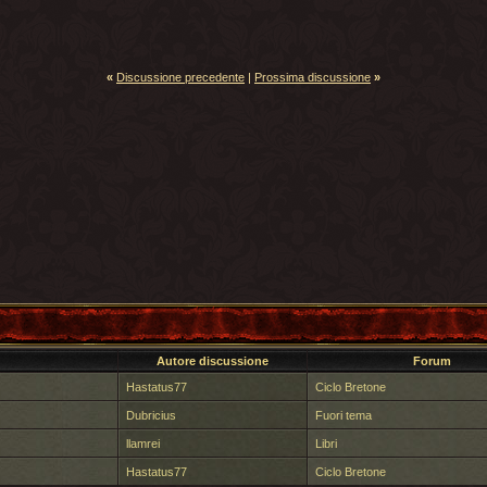
«
Discussione precedente
|
Prossima discussione
»
Autore discussione
Forum
Hastatus77
Ciclo Bretone
Dubricius
Fuori tema
llamrei
Libri
Hastatus77
Ciclo Bretone