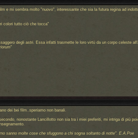
film e mi sembra molto "nuovo", interessante che sia la futura regina ad indottr
i colori tutto ciò che tocca"
aggero degli astri. Essa infatti trasmette le loro virtù da un corpo celeste all'a
riorum
"
no dei bei film..speriamo non banali.
secondo, nonostante Lancillotto non sia tra i miei preferiti, mi intriga di più po
 insegnamento.
rno sanno molte cose che sfuggono a chi sogna soltanto di notte".
E.A.Poe