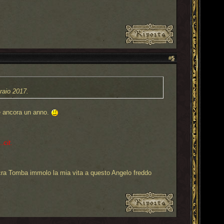
#
5
braio 2017.
re ancora un anno.
.cit.
cra Tomba immolo la mia vita a questo Angelo freddo