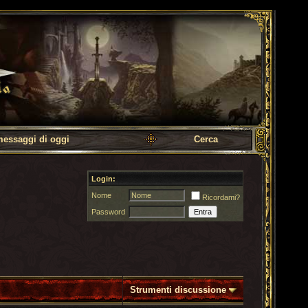
messaggi di oggi
Cerca
Login:
Nome
Ricordami?
Password
Strumenti discussione