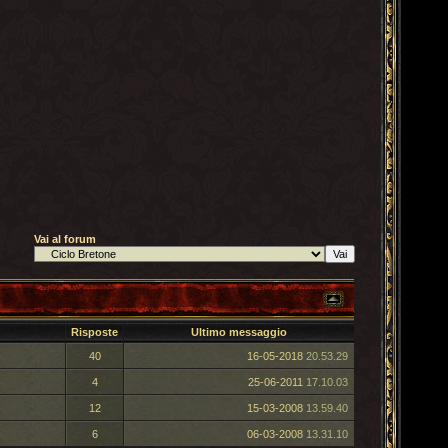
Vai al forum
Risposte
Ultimo messaggio
40
16-05-2018
20.53.29
4
25-06-2011
17.10.03
12
15-03-2008
13.59.40
6
06-03-2008
13.31.10