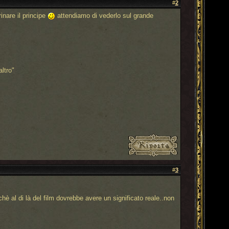
#
2
inare il principe
attendiamo di vederlo sul grande
ltro"
#
3
ichè al di là del film dovrebbe avere un significato reale..non