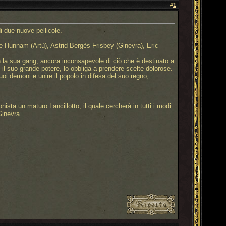
#
1
i due nuove pellicole.
ie Hunnam (Artù), Astrid Bergès-Frisbey (Ginevra), Eric
on la sua gang, ancora inconsapevole di ciò che è destinato a
il suo grande potere, lo obbliga a prendere scelte dolorose.
i demoni e unire il popolo in difesa del suo regno,
sta un maturo Lancillotto, il quale cercherà in tutti i modi
Ginevra.