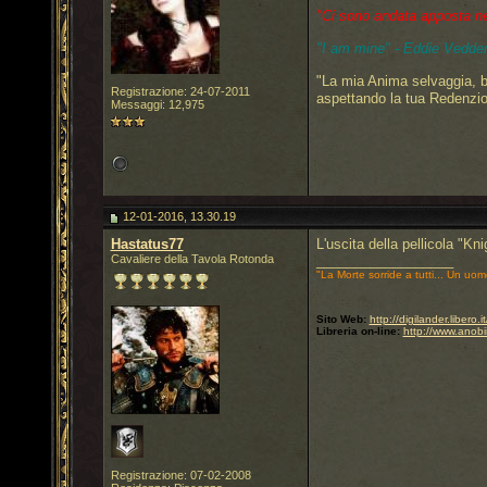
"Ci sono andata apposta nel 
"I am mine" - Eddie Vedder
"La mia Anima selvaggia, b
Registrazione: 24-07-2011
aspettando la tua Redenzi
Messaggi: 12,975
12-01-2016, 13.30.19
Hastatus77
L'uscita della pellicola "Kn
Cavaliere della Tavola Rotonda
__________________
"La Morte sorride a tutti... Un uom
Sito Web:
http://digilander.libero
Libreria on-line:
http://www.anobi
Registrazione: 07-02-2008