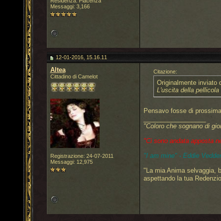
Residenza: Piacenza
Messaggi: 3,166
12-01-2016, 15.16.11
Altea
Citazione:
Cittadino di Camelot
Originalmente inviato
L'uscita della pellicol
Pensavo fosse di prossima 
__________________
"Coloro che sognano di gio
"Ci sono andata apposta nel 
"I am mine" - Eddie Vedder
Registrazione: 24-07-2011
Messaggi: 12,975
"La mia Anima selvaggia, b
aspettando la tua Redenzi