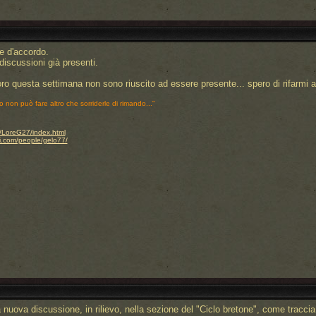
e d'accordo.
iscussioni già presenti.
oro questa settimana non sono riuscito ad essere presente... spero di rifarmi al
o non può fare altro che sorriderle di rimando..."
.it/LoreG27/index.html
i.com/people/gelo77/
a nuova discussione, in rilievo, nella sezione del "Ciclo bretone", come traccia