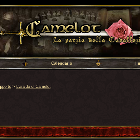
a cavalleria
Calendario
I 
pporto
>
L'araldo di Camelot