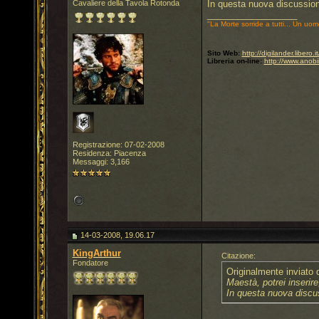
Cavaliere della Tavola Rotonda
In questa nuova discussione
__________________
"La Morte sorride a tutti... Un uom
Sito Web:
http://digilander.libero
Libreria on-line:
http://www.anobi
Registrazione: 07-02-2008
Residenza: Piacenza
Messaggi: 3,166
14-03-2008, 19.06.17
KingArthur
Citazione:
Fondatore
Originalmente inviato
Maestà, potrei inserire
In questa nuova discus