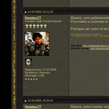
14-03-2008, 18.21.29
Hastatus77
Maestà, sono perfettament
Cavaliere della Tavola Rotonda
Provvederò a sistemare le d
Purtroppo per motivi di lav
__________________
"La Morte sorride a tutti... Un uom
Sito Web:
http://digilander.libero
Libreria on-line:
http://www.anobi
Registrazione: 07-02-2008
Residenza: Piacenza
Messaggi: 3,166
14-03-2008, 18.25.45
Hastatus77
Maestà, potrei inserire, un