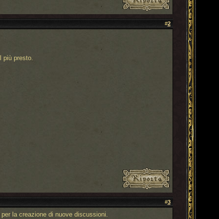
#
2
 più presto.
#
3
 per la creazione di nuove discussioni.