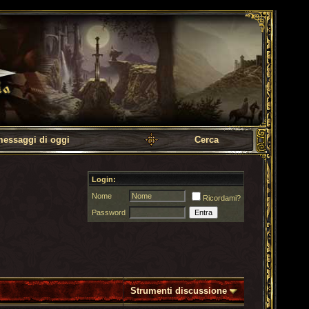
messaggi di oggi
Cerca
Login:
Nome
Ricordami?
Password
Strumenti discussione