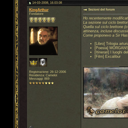
14-03-2008, 16.03.08
KingArthur
Sezioni del forum
Fondatore
Ho recentemente modificato 
La sezione sul ciclo bretton
Quella sul ciclo brettone (o
attinenza, incluse discussio
Come proponevo a Sir Hastat
[Libro] Trilogia artu
[Poesia] MORGAN
[Itinerari] I luoghi de
[Film] Excalibur
__________________
Registrazione: 26-12-2006
Residenza: Camelot
Messaggi: 869