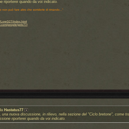
 riporterei quando da voi indicato.
o non può fare altro che sorriderle di rimando..."
.it/LoreG27/index.html
i.com/people/gelo77/
 da
Hastatus77
, una nuova discussione, in rilievo, nella sezione del "Ciclo bretone", come tr
sione riporterei quando da voi indicato.