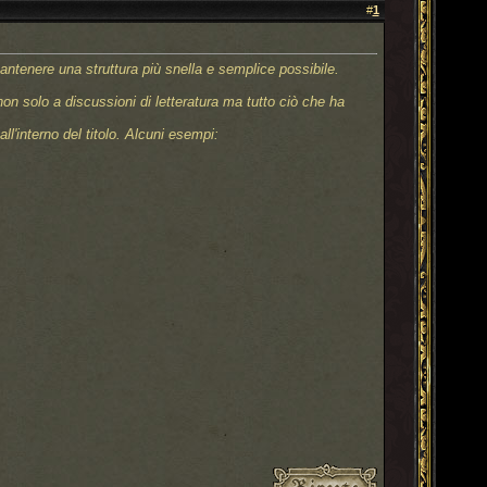
#
1
mantenere una struttura più snella e semplice possibile.
non solo a discussioni di letteratura ma tutto ciò che ha
'interno del titolo. Alcuni esempi: