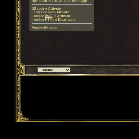
Non puoi
modificare i tuoi messaggi
BB code
è
Attivato
Le
faccine
sono
Attivato
Il codice
[IMG]
è
Attivato
Il codice HTML è
Disattivato
Regole del forum