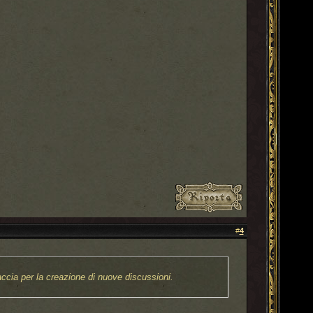
#
4
accia per la creazione di nuove discussioni.