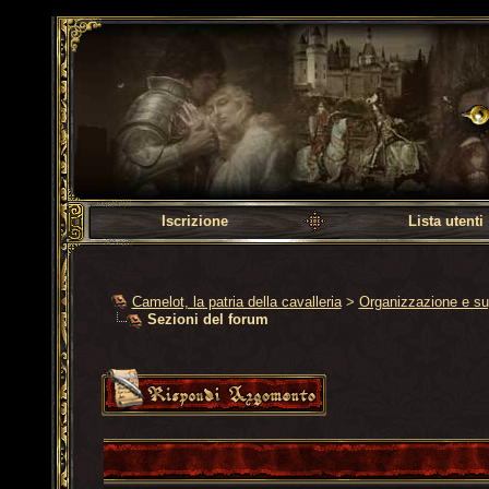
Camelot, la patria dell
Iscrizione
Lista utenti
Camelot, la patria della cavalleria
>
Organizzazione e su
Sezioni del forum