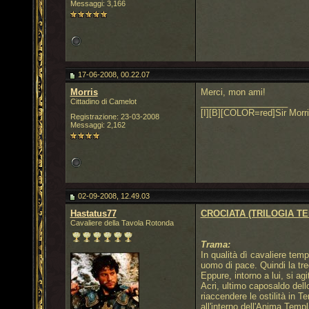
Messaggi: 3,166
17-06-2008, 00.22.07
Morris
Merci, mon ami!
Cittadino di Camelot
__________________
[I][B][COLOR=red]Sir Morri
Registrazione: 23-03-2008
Messaggi: 2,162
02-09-2008, 12.49.03
Hastatus77
CROCIATA (TRILOGIA TE
Cavaliere della Tavola Rotonda
Trama:
In qualità dì cavaliere tem
uomo di pace. Quindi la tre
Eppure, intorno a lui, si a
Acri, ultimo caposaldo dell
riaccendere le ostilità in 
all'interno dell'Anima Temp