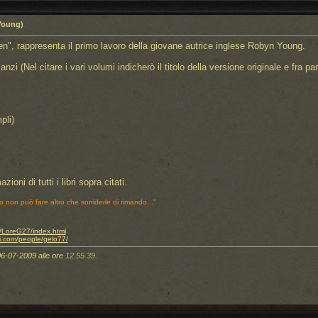
Young)
ren", rappresenta il primo lavoro della giovane autrice inglese Robyn Young.
zi (Nel citare i vari volumi indicherò il titolo della versione originale e fra paren
pli)
zioni di tutti i libri sopra citati.
o non può fare altro che sorriderle di rimando..."
.it/LoreG27/index.html
i.com/people/gelo77/
06-07-2009 alle ore
12.55.39
.