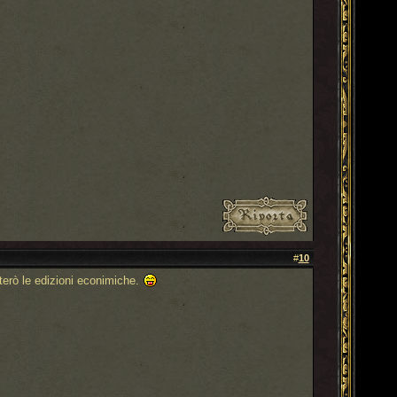
#
10
etterò le edizioni econimiche.