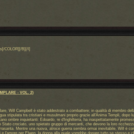
s[/COLOR][/B][/I]
MPLARE - VOL. 2)
plare, Will Campbell è stato addestrato a combattere; in qualità di membro de
gua stipulata tra cristiani e musulmani proprio grazie all'Anima Templi, dopo lu
gitano ombre inquietanti: Edoardo, re d'Inghilterra, ha inaspettatamente promes
o Stato crociato, uno spietato gruppo di mercanti, che devono la loro ricchezz
Terrasanta. Mentre una nuova, atroce guerra sembra ormai inevitabile, Will è com
li e l'amore per Elwen, la donna alla quale vorrebbe donare tutto se stesso e