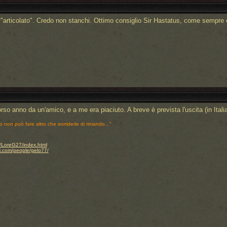
"articolato". Credo non stanchi. Ottimo consiglio Sir Hastatus, come sempre
orso anno da un'amico, e a me era piaciuto. A breve è prevista l'uscita (in Ital
o non può fare altro che sorriderle di rimando..."
.it/LoreG27/index.html
i.com/people/gelo77/