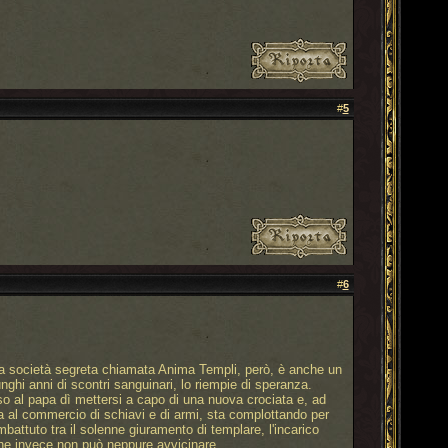
#
5
#
6
lla società segreta chiamata Anima Templi, però, è anche un
nghi anni di scontri sanguinari, lo riempie di speranza.
so al papa dì mettersi a capo di una nuova crociata e, ad
a al commercio di schiavi e di armi, sta complottando per
battuto tra il solenne giuramento di templare, l'incarico
 che invece non può neppure avvicinare.