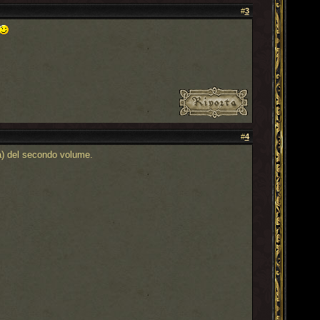
#
3
#
4
ia) del secondo volume.