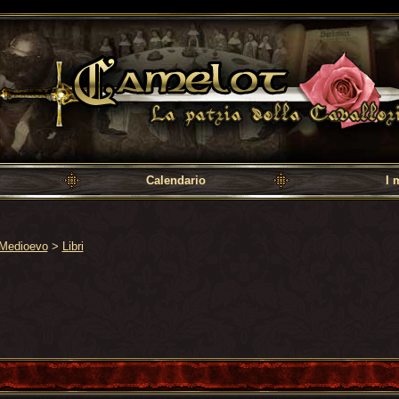
a cavalleria
Calendario
I 
Medioevo
>
Libri