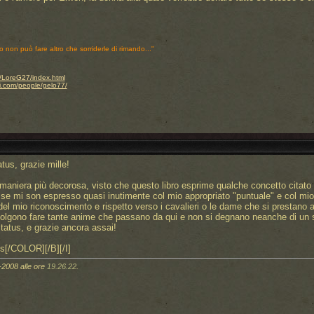
o non può fare altro che sorriderle di rimando..."
.it/LoreG27/index.html
i.com/people/gelo77/
us, grazie mille!
n maniera più decorosa, visto che questo libro esprime qualche concetto citato 
 se mi son espresso quasi inutimente col mio appropriato "puntuale" e col mio
 mio riconoscimento e rispetto verso i cavalieri o le dame che si prestano a d
lgono fare tante anime che passano da qui e non si degnano neanche di un s
tatus, e grazie ancora assai!
s[/COLOR][/B][/I]
-2008 alle ore
19.26.22
.