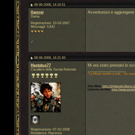
08-06-2008, 14.10.51
llamrei
Avventuroso e aggiungerei 
Dama
Registrazione: 23-03-2007
Messaggi: 3,842
08-06-2008, 16.21.50
Hastatus77
Mi era stato prestato lo sc
Cavaliere della Tavola Rotonda
__________________
"La Morte sorride a tutti... Un uom
Sito Web:
http://digilander.libero
Libreria on-line:
http://www.anobi
Registrazione: 07-02-2008
Residenza: Piacenza