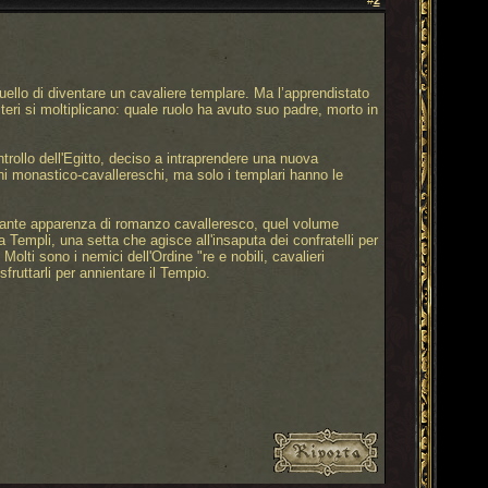
#
2
uello di diventare un cavaliere templare. Ma l’apprendistato
isteri si moltiplicano: quale ruolo ha avuto suo padre, morto in
rollo dell'Egitto, deciso a intraprendere una nuova
dini monastico-cavallereschi, ma solo i templari hanno le
icurante apparenza di romanzo cavalleresco, quel volume
a Templi, una setta che agisce all'insaputa dei confratelli per
lti sono i nemici dell'Ordine "re e nobili, cavalieri
fruttarli per annientare il Tempio.