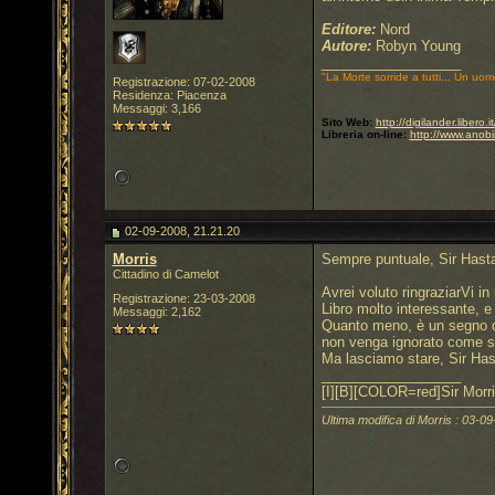
Editore:
Nord
Autore:
Robyn Young
__________________
"La Morte sorride a tutti... Un uom
Registrazione: 07-02-2008
Residenza: Piacenza
Messaggi: 3,166
Sito Web:
http://digilander.libero
Libreria on-line:
http://www.anobi
02-09-2008, 21.21.20
Morris
Sempre puntuale, Sir Hastat
Cittadino di Camelot
Avrei voluto ringraziarVi i
Registrazione: 23-03-2008
Libro molto interessante, e
Messaggi: 2,162
Quanto meno, è un segno del
non venga ignorato come so
Ma lasciamo stare, Sir Has
__________________
[I][B][COLOR=red]Sir Morri
Ultima modifica di Morris : 03-09