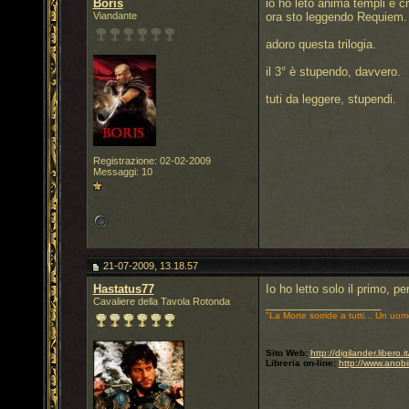
Boris
io ho leto anima templi e cr
Viandante
ora sto leggendo Requiem.
adoro questa trilogia.
il 3° è stupendo, davvero.
tuti da leggere, stupendi.
Registrazione: 02-02-2009
Messaggi: 10
21-07-2009, 13.18.57
Hastatus77
Io ho letto solo il primo, p
Cavaliere della Tavola Rotonda
__________________
"La Morte sorride a tutti... Un uom
Sito Web:
http://digilander.libero
Libreria on-line:
http://www.anobi