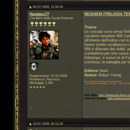
06-07-2009, 12.58.45
Hastatus77
REQUIEM (TRILOGIA TEM
Cavaliere della Tavola Rotonda
Trama:
Le crociate sono ormai finit
cavaliere templare Will Cam
all'interno dell'ordine con 
hanno stretto un'alleanza c
Will è dilaniato dai dubbi, 
combatterà per una causa ne
frattempo, il nuovo re di Fr
conclusa, la battaglia per 
Editore:
Nord
Autore:
Robyn Young
Registrazione: 07-02-2008
__________________
Residenza: Piacenza
Messaggi: 3,166
"La Morte sorride a tutti... Un uom
Sito Web:
http://digilander.libero
Libreria on-line:
http://www.anobi
19-07-2009, 00.12.25