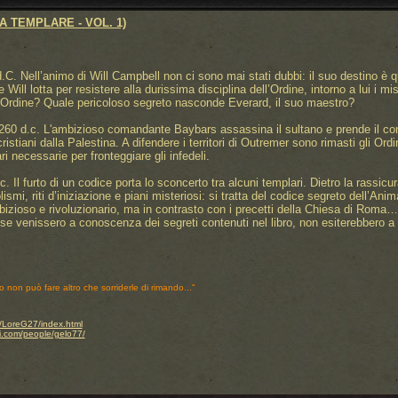
A TEMPLARE - VOL. 1)
C. Nell’animo di Will Campbell non ci sono mai stati dubbi: il suo destino è q
 Will lotta per resistere alla durissima disciplina dell’Ordine, intorno a lui i m
ll’Ordine? Quale pericoloso segreto nasconde Everard, il suo maestro?
60 d.c. L'ambizioso comandante Baybars assassina il sultano e prende il cont
stiani dalla Palestina. A difendere i territori di Outremer sono rimasti gli Or
i necessarie per fronteggiare gli infedeli.
c. Il furto di un codice porta lo sconcerto tra alcuni templari. Dietro la rass
smi, riti d’iniziazione e piani misteriosi: si tratta del codice segreto dell’Anim
izioso e rivoluzionario, ma in contrasto con i precetti della Chiesa di Roma… Mo
, se venissero a conoscenza dei segreti contenuti nel libro, non esiterebbero a s
o non può fare altro che sorriderle di rimando..."
.it/LoreG27/index.html
i.com/people/gelo77/