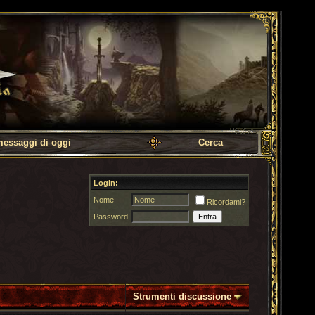
messaggi di oggi
Cerca
Login:
Nome
Ricordami?
Password
Strumenti discussione