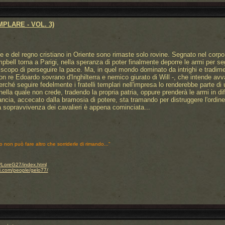
PLARE - VOL. 3)
e e del regno cristiano in Oriente sono rimaste solo rovine. Segnato nel corpo e 
pbell torna a Parigi, nella speranza di poter finalmente deporre le armi per se
lo scopo di perseguire la pace. Ma, in quel mondo dominato da intrighi e tradimen
on re Edoardo sovrano d'Inghilterra e nemico giurato di Will -, che intende avva
perché seguire fedelmente i fratelli templari nell'impresa lo renderebbe parte di
lla quale non crede, tradendo la propria patria, oppure prenderà le armi in dif
ancia, accecato dalla bramosia di potere, sta tramando per distruggere l'ordine 
la sopravvivenza dei cavalieri è appena cominciata...
o non può fare altro che sorriderle di rimando..."
.it/LoreG27/index.html
i.com/people/gelo77/