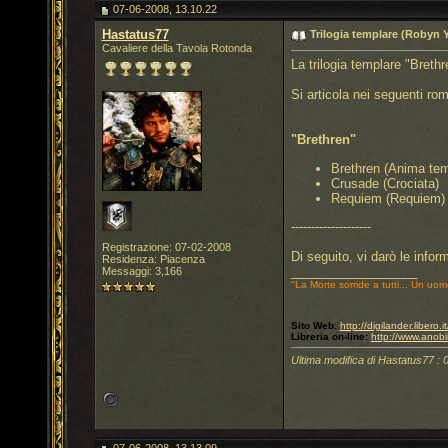
07-06-2008, 13.10.22
Hastatus77
Trilogia templare (Robyn 
Cavaliere della Tavola Rotonda
La trilogia templare "Breth
Si articola nei seguenti roman
"Brethren"
Brethren (Anima tem
Crusade (Crociata)
Requiem (Requiem)
--------------------
Registrazione: 07-02-2008
Di seguito, vi darò le informa
Residenza: Piacenza
__________________
Messaggi: 3,166
"La Morte sorride a tutti... Un uom
Sito Web:
http://digilander.libero
Libreria on-line:
http://www.anobi
Ultima modifica di Hastatus77 : 