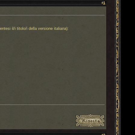
#
1
tesi il/i titolo/i della versione italiana):