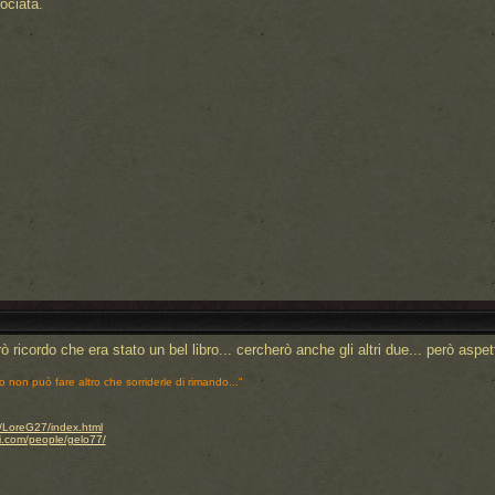
ociata.
erò ricordo che era stato un bel libro... cercherò anche gli altri due... però asp
o non può fare altro che sorriderle di rimando..."
.it/LoreG27/index.html
i.com/people/gelo77/