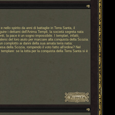
#
8
nello spirito da anni di battaglie in Terra Santa, il
guire i dettami dell'Anima Templi, la società segreta nata
ti, la pace è un sogno impossibile. I templari, infatti,
lersi del loro aiuto per marciare alla conquista della Scozia.
 un complotto ai danni della sua amata terra natia:
esa della Scozia, rompendo il voto fatto all'ordine? Nel
templare: se la lotta per la conquista della Terra Santa si è
#
9