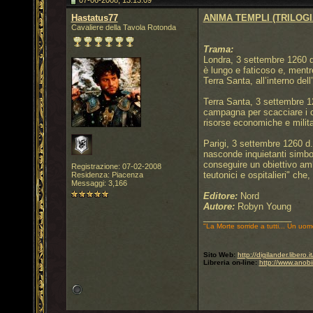
07-06-2008, 13.13.09
Hastatus77
ANIMA TEMPLI (TRILOGI
Cavaliere della Tavola Rotonda
Trama:
Londra, 3 settembre 1260 d.
è lungo e faticoso e, mentre
Terra Santa, all’interno de
Terra Santa, 3 settembre 12
campagna per scacciare i cri
risorse economiche e militar
Parigi, 3 settembre 1260 d.
nasconde inquietanti simboli
conseguire un obiettivo amb
Registrazione: 07-02-2008
teutonici e ospitalieri" che
Residenza: Piacenza
Messaggi: 3,166
Editore:
Nord
Autore:
Robyn Young
__________________
"La Morte sorride a tutti... Un uom
Sito Web:
http://digilander.libero
Libreria on-line:
http://www.anobi