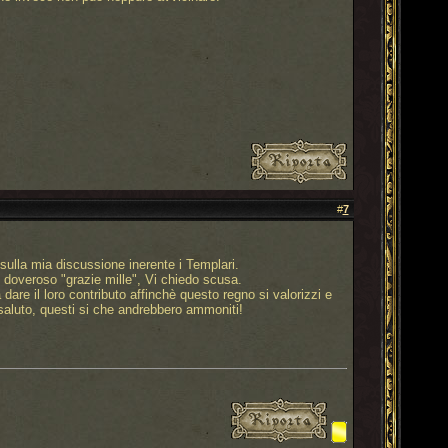
#
7
sulla mia discussione inerente i Templari.
 doveroso "grazie mille", Vi chiedo scusa.
are il loro contributo affinchè questo regno si valorizzi e
aluto, questi si che andrebbero ammoniti!