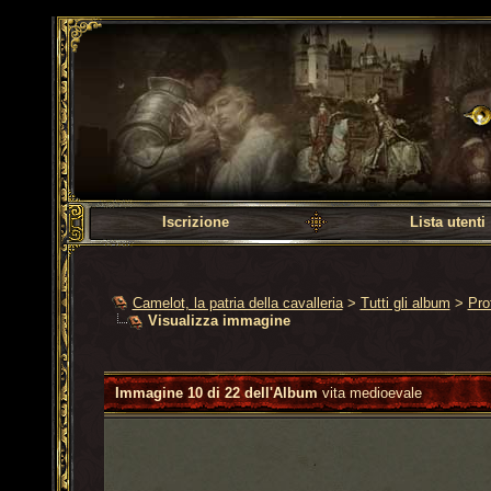
Camelot, la patria dell
Iscrizione
Lista utenti
Camelot, la patria della cavalleria
>
Tutti gli album
>
Pro
Visualizza immagine
Immagine 10 di 22 dell'Album
vita medioevale