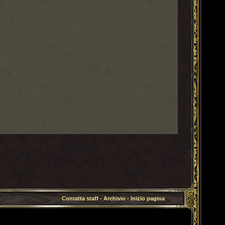
Contatta staff
-
Archivio
-
Inizio pagina