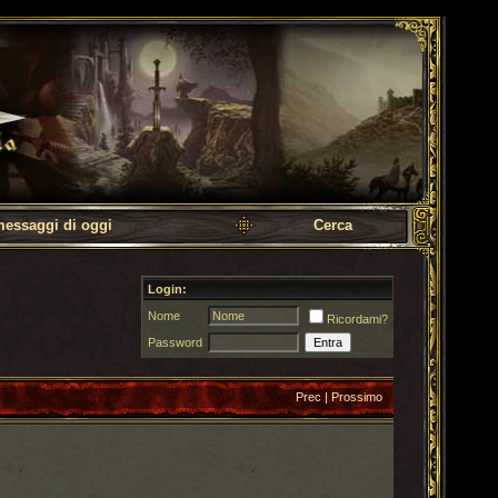
messaggi di oggi
Cerca
Login:
Nome
Ricordami?
Password
Prec
|
Prossimo