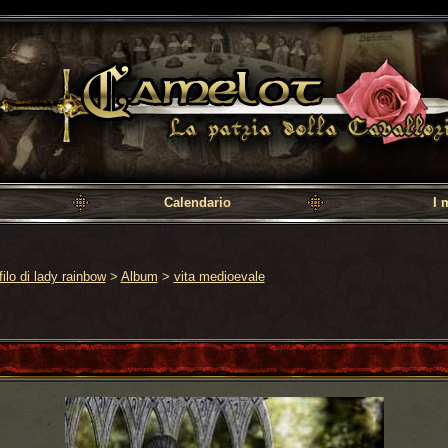
a cavalleria
Calendario
I 
filo di lady rainbow
>
Album
>
vita medioevale