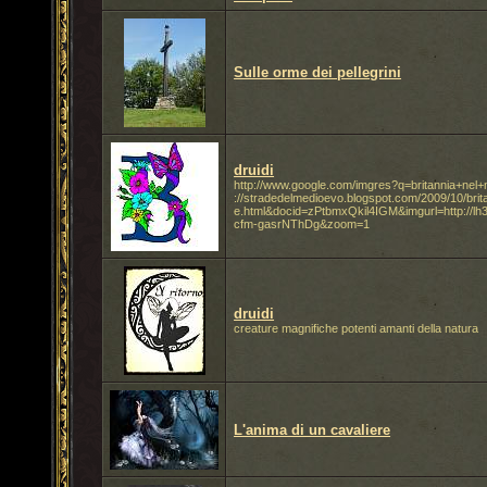
Sulle orme dei pellegrini
druidi
http://www.google.com/imgres?q=britannia+nel
://stradedelmedioevo.blogspot.com/2009/10/brita
e.html&docid=zPtbmxQkil4IGM&imgurl=http:
cfm-gasrNThDg&zoom=1
druidi
creature magnifiche potenti amanti della natura
L'anima di un cavaliere