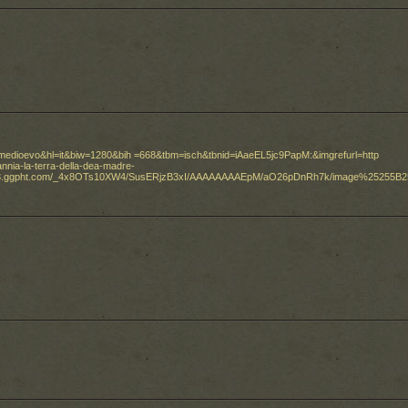
+medioevo&hl=it&biw=1280&bih =668&tbm=isch&tbnid=iAaeEL5jc9PapM:&imgrefurl=http
nnia-la-terra-della-dea-madre-
//lh3.ggpht.com/_4x8OTs10XW4/SusERjzB3xI/AAAAAAAAEpM/aO26pDnRh7k/image%25255B