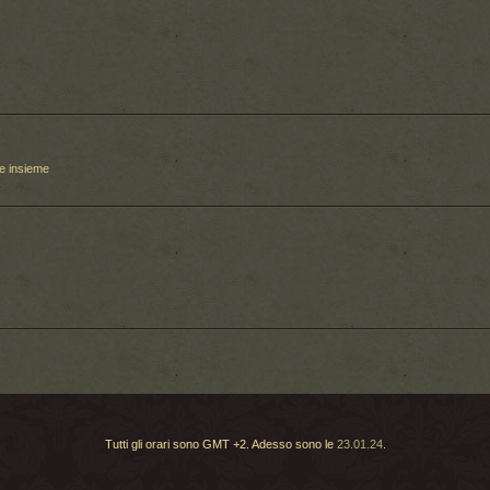
le insieme
.
Tutti gli orari sono GMT +2. Adesso sono le
23.01.24
.