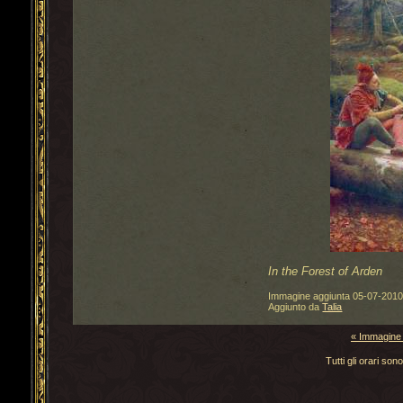
In the Forest of Arden
Immagine aggiunta
05-07-201
Aggiunto da
Talia
« Immagine
Tutti gli orari s