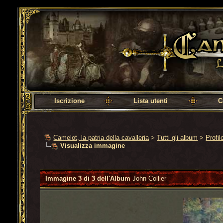
Camelot, la patria della cavalleria
Iscrizione
Lista utenti
C
Camelot, la patria della cavalleria
>
Tutti gli album
>
Profil
Visualizza immagine
Immagine 3 di 3 dell'Album
John Collier