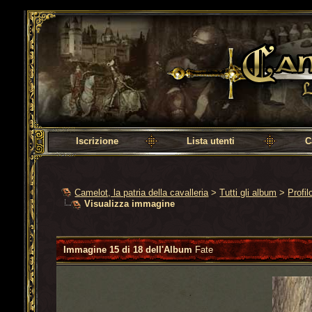
Camelot, la patria della cavalleria
Iscrizione
Lista utenti
C
Camelot, la patria della cavalleria
>
Tutti gli album
>
Profi
Visualizza immagine
Immagine 15 di 18 dell'Album
Fate