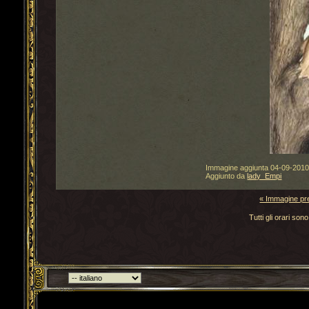
Immagine aggiunta
04-09-201
Aggiunto da
lady_Empi
« Immagine pr
Tutti gli orari s
Torna indietro