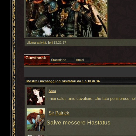
Ultima attività:
Ieri
13.21.17
Guestbook
Statistiche
Amici
Mostra i messaggi dei visitatori da 1 a
10
di
34
Altea
i miei saluti..mio cavaliere..che fate pensieroso ne
Sir Patrick
Salve messere Hastatus