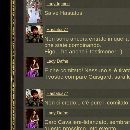
Lady Igraine
Salve Hastatus
Hastatus77
Non sono ancora entrato in quella 
che state combinando.
Figo... ho anche il testimone! :-)
Lady Dafne
E che comitato! Nessuno si è tirat
il vostro compare Guisgard: sarà lu
Hastatus77
Non ci credo... c'è pure il comitato
Lady Dafne
Caro Cavaliere-fidanzato, sembrano 
questo prossimo lieto evento.....