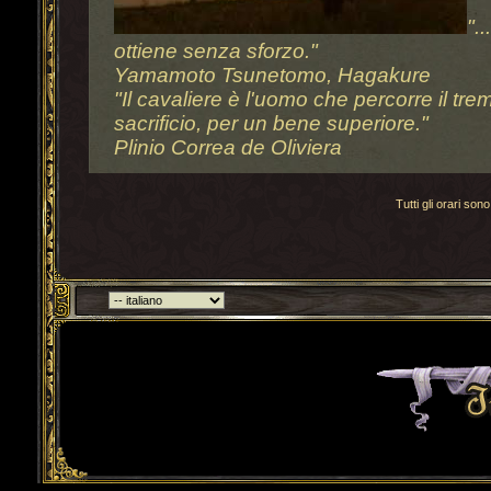
".
ottiene senza sforzo."
Yamamoto Tsunetomo, Hagakure
"Il cavaliere è l'uomo che percorre il t
sacrificio, per un bene superiore."
Plinio Correa de Oliviera
Tutti gli orari s
Torna indietro