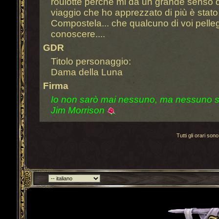
roulotte perchè mi da un grande senso di l
viaggio che ho apprezzato di più è stato
Compostela... che qualcuno di voi pelle
conoscere....
GDR
Titolo personaggio:
Dama della Luna
Firma
Io non sarò mai nessuno, ma nessuno 
Jim Morrison
Tutti gli orari s
Torna indietro