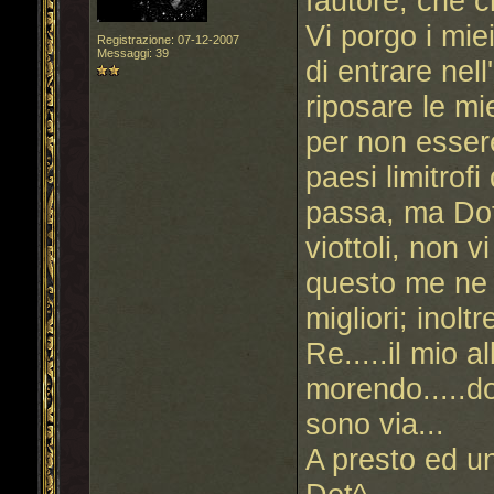
fautore, che c
Vi porgo i mie
Registrazione: 07-12-2007
Messaggi: 39
di entrare nel
riposare le m
per non essere
paesi limitrof
passa, ma Dot 
viottoli, non v
questo me ne 
migliori; inolt
Re.....il mio a
morendo.....d
sono via...
A presto ed un