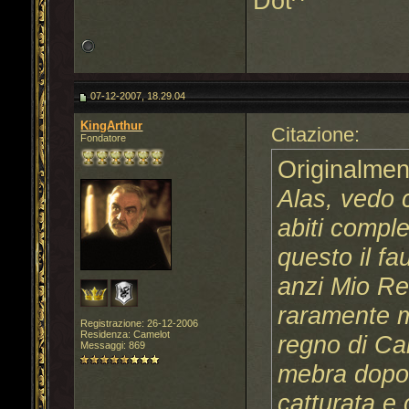
Dot^
07-12-2007, 18.29.04
KingArthur
Citazione:
Fondatore
Originalmen
Alas, vedo c
abiti compl
questo il fa
anzi Mio Re,
raramente mi
Registrazione: 26-12-2006
Residenza: Camelot
regno di Ca
Messaggi: 869
mebra dopo 
catturata e 