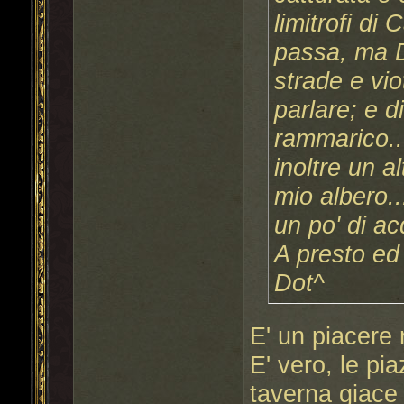
limitrofi di
passa, ma D
strade e vio
parlare; e 
rammarico...
inoltre un a
mio albero..
un po' di a
A presto ed 
Dot^
E' un piacere 
E' vero, le pi
taverna giace