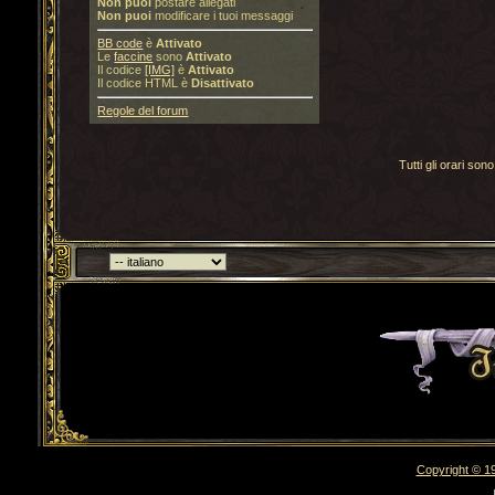
Non puoi
postare allegati
Non puoi
modificare i tuoi messaggi
BB code
è
Attivato
Le
faccine
sono
Attivato
Il codice
[IMG]
è
Attivato
Il codice HTML è
Disattivato
Regole del forum
Tutti gli orari s
Torna indietro
Copyright © 19