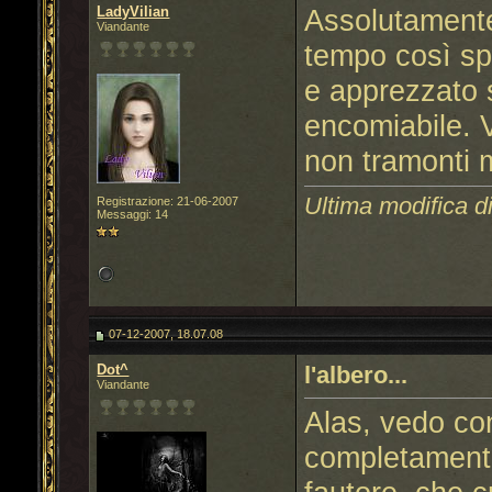
LadyVilian
Assolutamente
Viandante
tempo così sp
e apprezzato 
encomiabile. 
non tramonti m
Ultima modifica d
Registrazione: 21-06-2007
Messaggi: 14
07-12-2007, 18.07.08
Dot^
l'albero...
Viandante
Alas, vedo con
completamente 