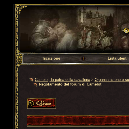
Camelot, la patria dell
Iscrizione
Lista utenti
Camelot, la patria della cavalleria
>
Organizzazione e su
Regolamento del forum di Camelot