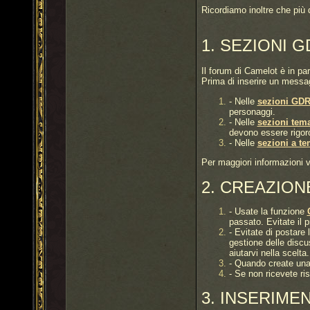
Ricordiamo inoltre che più 
1. SEZIONI 
Il forum di Camelot è in pa
Prima di inserire un messagg
- Nelle
sezioni GD
personaggi.
- Nelle
sezioni tem
devono essere rigoro
- Nelle
sezioni a te
Per maggiori informazioni 
2. CREAZION
- Usate la funzione
passato. Evitate il p
- Evitate di postare
gestione delle discu
aiutarvi nella scelta.
- Quando create una n
- Se non ricevete ri
3. INSERIME