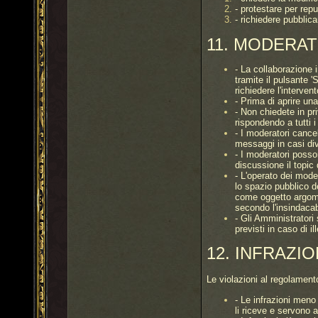
- protestare per rep
- richiedere pubblic
11. MODERAT
- La collaborazione 
tramite il pulsante 
richiedere l'interven
- Prima di aprire un
- Non chiedete in pri
rispondendo a tutti 
- I moderatori cance
messaggi in casi div
- I moderatori posson
discussione il topic
- L'operato dei mode
lo spazio pubblico d
come oggetto argome
secondo l'insindacab
- Gli Amministratori s
previsti in caso di il
12. INFRAZIO
Le violazioni al regolamento
- Le infrazioni meno
li riceve e servono 