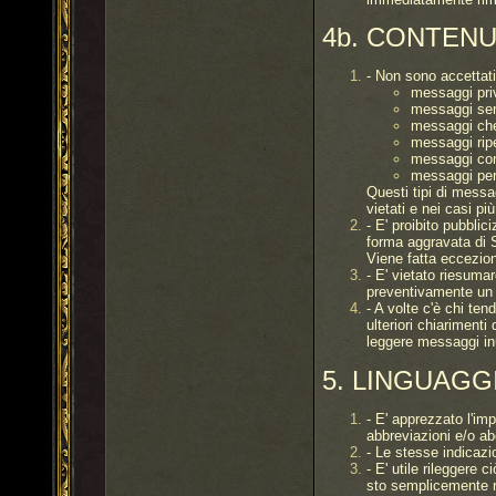
4b.
CONTENU
- Non sono accettati 
messaggi priv
messaggi sen
messaggi che
messaggi ripe
messaggi con
messaggi per 
Questi tipi di messag
vietati e nei casi p
- E' proibito pubblic
forma aggravata di
Viene fatta eccezion
- E' vietato riesuma
preventivamente un
- A volte c'è chi te
ulteriori chiariment
leggere messaggi inu
5. LINGUAGG
- E' apprezzato l'imp
abbreviazioni e/o ab
- Le stesse indicazi
- E' utile rileggere 
sto semplicemente r