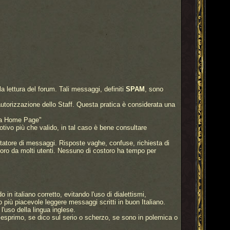
a lettura del forum. Tali messaggi, definiti
SPAM
, sono
autorizzazione dello Staff. Questa pratica è considerata una
pria Home Page"
ivo più che valido, in tal caso è bene consultare
ontatore di messaggi. Risposte vaghe, confuse, richiesta di
avoro da molti utenti. Nessuno di costoro ha tempo per
in italiano corretto, evitando l'uso di dialettismi,
o più piacevole leggere messaggi scritti in buon Italiano.
'uso della lingua inglese.
 mi esprimo, se dico sul serio o scherzo, se sono in polemica o