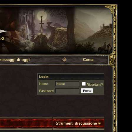
messaggi di oggi
Cerca
Login:
Nome
Ricordami?
Password
Strumenti discussione