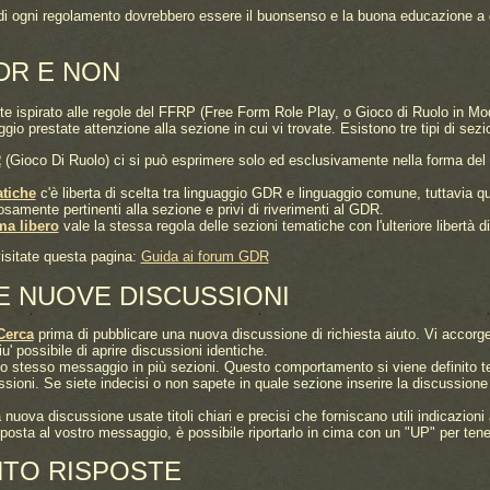
di ogni regolamento dovrebbero essere il buonsenso e la buona educazione a det
GDR E NON
rte ispirato alle regole del FFRP (Free Form Role Play, o Gioco di Ruolo in Mod
io prestate attenzione alla sezione in cui vi trovate. Esistono tre tipi di sezio
R
(Gioco Di Ruolo) ci si può esprimere solo ed esclusivamente nella forma del 
atiche
c'è liberta di scelta tra linguaggio GDR e linguaggio comune, tuttavia ques
samente pertinenti alla sezione e privi di riverimenti al GDR.
ma libero
vale la stessa regola delle sezioni tematiche con l'ulteriore libertà 
visitate questa pagina:
Guida ai forum GDR
E NUOVE DISCUSSIONI
Cerca
prima di pubblicare una nuova discussione di richiesta aiuto. Vi accorgere
iu' possibile di aprire discussioni identiche.
 lo stesso messaggio in più sezioni. Questo comportamento si viene definito 
ssioni. Se siete indecisi o non sapete in quale sezione inserire la discussione
uova discussione usate titoli chiari e precisi che forniscano utili indicazioni a 
sposta al vostro messaggio, è possibile riportarlo in cima con un "UP" per tene
NTO RISPOSTE