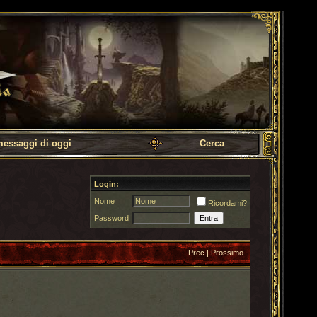
messaggi di oggi
Cerca
Login:
Nome
Ricordami?
Password
Prec
|
Prossimo