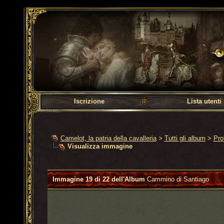
Camelot, la patria dell
Iscrizione
Lista utenti
Camelot, la patria della cavalleria
>
Tutti gli album
>
Prof
Visualizza immagine
Immagine 19 di 22 dell'Album
Cammino di Santiago