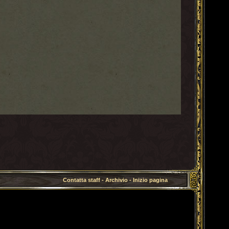
Contatta staff
-
Archivio
-
Inizio pagina